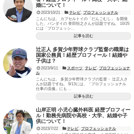
婚について！
2023/10/21
テレビ
,
プロフェッショナル
こんにちは。 カプセルトイの「だんごむし」 を開発
した、バンダイの 誉田恒之さんが話題ですね。 10/25
には「プロフェッシ...
記事を読む
辻正人 多賀少年野球クラブ監督の職業は
国家公務員！経歴プロフィール！結婚や
子供は？
2023/9/11
スポーツ
,
テレビ
,
プロフェッショナ
ル
こんにちは。 多賀少年野球クラブの監督・ 辻正人さ
んが話題ですね。 9/13には、「プロフェッショナル
仕事の流儀」にも ...
記事を読む
山岸正明 小児心臓外科医 経歴プロフィー
ル！勤務先病院や高校・大学、結婚や子
供について！
2023/7/22
テレビ
,
プロフェッショナル