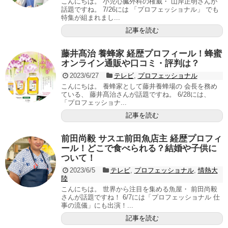
こんにちは。 小児心臓外科の権威・ 山岸正明さんが
話題ですね。 7/26には 「プロフェッショナル」 でも
特集が組まれまし...
記事を読む
藤井髙治 養蜂家 経歴プロフィール！蜂蜜
オンライン通販や口コミ・評判は？
2023/6/27
テレビ
,
プロフェッショナル
こんにちは。 養蜂家として藤井養蜂場の 会長を務め
ている、 藤井髙治さんが話題ですね。 6/28には、
「プロフェッショナ...
記事を読む
前田尚毅 サスエ前田魚店主 経歴プロフィ
ール！どこで食べられる？結婚や子供に
ついて！
2023/6/5
テレビ
,
プロフェッショナル
,
情熱大
陸
こんにちは。 世界から注目を集める魚屋・ 前田尚毅
さんが話題ですね！ 6/7には「プロフェッショナル 仕
事の流儀」にも出演！...
記事を読む