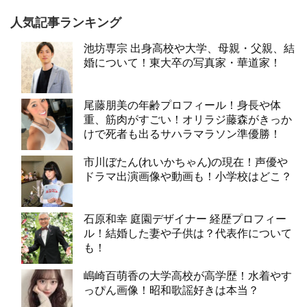
人気記事ランキング
池坊専宗 出身高校や大学、母親・父親、結
婚について！東大卒の写真家・華道家！
尾藤朋美の年齢プロフィール！身長や体
重、筋肉がすごい！オリラジ藤森がきっか
けで死者も出るサハラマラソン準優勝！
市川ぼたん(れいかちゃん)の現在！声優や
ドラマ出演画像や動画も！小学校はどこ？
石原和幸 庭園デザイナー 経歴プロフィー
ル！結婚した妻や子供は？代表作について
も！
嶋崎百萌香の大学高校が高学歴！水着やす
っぴん画像！昭和歌謡好きは本当？