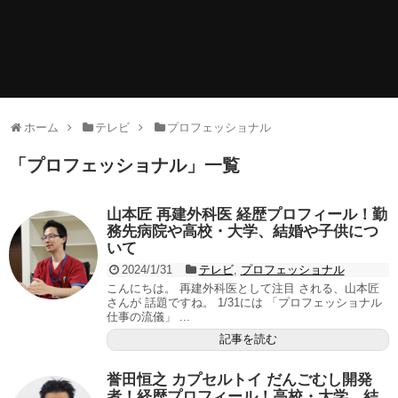
ホーム
テレビ
プロフェッショナル
「
プロフェッショナル
」
一覧
山本匠 再建外科医 経歴プロフィール！勤
務先病院や高校・大学、結婚や子供につ
いて
2024/1/31
テレビ
,
プロフェッショナル
こんにちは。 再建外科医として注目 される、山本匠
さんが 話題ですね。 1/31には 「プロフェッショナル
仕事の流儀」 ...
記事を読む
誉田恒之 カプセルトイ だんごむし開発
者！経歴プロフィール！高校・大学、結