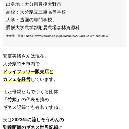
出身地：大分県豊後大野市
高校：大分県立三重高等学校
大学：造園の専門学校、
愛媛大学農学部附属農場森林資源科
参考元・画像：https://www.yomiuri.co.jp/pluralphoto/20240122-OYTNI50017/
安倍美緒さんは現在、
大分県竹田市内で
ドライフラワー販売店と
カフェを経営
しています。
また母親たちでつくる団体
「竹姫」
の代表を務め、
ギネス記録でも有名ですね。
実は
2023年に流しそうめんの
到達距離のギネス世界記録
に