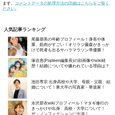
ます。
コメントデータの処理方法の詳細はこちらをご覧く
ださい
。
人気記事ランキング
尾藤朋美の年齢プロフィール！身長や体
重、筋肉がすごい！オリラジ藤森がきっか
けで死者も出るサハラマラソン準優勝！
塚谷恵(Popteen編集長)の顔画像やwiki経
歴！結婚についてや嫌われている理由は？
池坊専宗 出身高校や大学、母親・父親、結
婚について！東大卒の写真家・華道家！
永沢碧衣wikiプロフィール！マタギ修行の
きっかけや出身、高校・大学について！
ザ・ノンフィクションに出演！