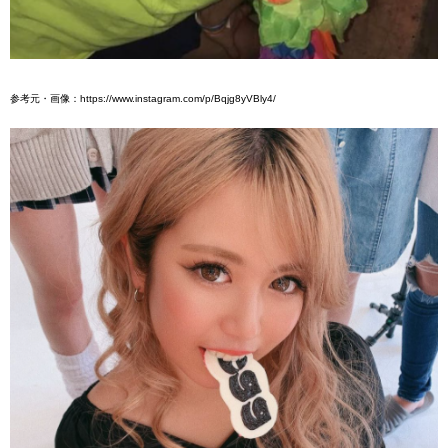
参考元・画像：https://www.instagram.com/p/Bqjg8yVBly4/