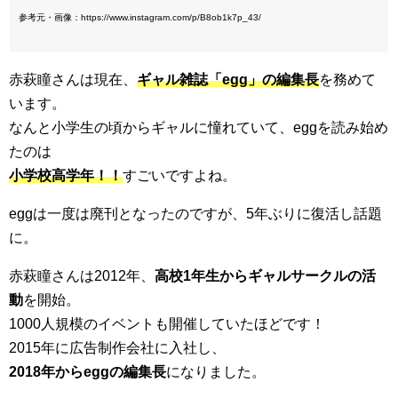
参考元・画像：https://www.instagram.com/p/B8ob1k7p_43/
赤萩瞳さんは現在、
ギャル雑誌「egg」の編集長
を務めて
います。
なんと小学生の頃からギャルに憧れていて、eggを読み始め
たのは
小学校高学年！！
すごいですよね。
eggは一度は廃刊となったのですが、5年ぶりに復活し話題
に。
赤萩瞳さんは2012年、
高校1年生からギャルサークルの活
動
を開始。
1000人規模のイベントも開催していたほどです！
2015年に広告制作会社に入社し、
2018年からeggの編集長
になりました。