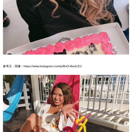
参考元・画像：https://www.instagram.com/p/BxO-i6wJnZ1/