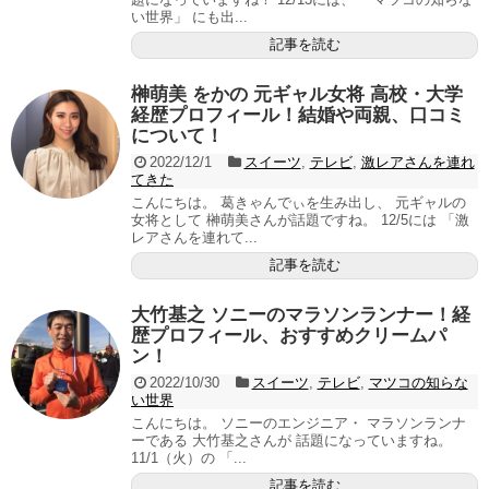
い世界」 にも出...
記事を読む
榊萌美 をかの 元ギャル女将 高校・大学
経歴プロフィール！結婚や両親、口コミ
について！
2022/12/1
スイーツ
,
テレビ
,
激レアさんを連れ
てきた
こんにちは。 葛きゃんでぃを生み出し、 元ギャルの
女将として 榊萌美さんが話題ですね。 12/5には 「激
レアさんを連れて...
記事を読む
大竹基之 ソニーのマラソンランナー！経
歴プロフィール、おすすめクリームパ
ン！
2022/10/30
スイーツ
,
テレビ
,
マツコの知らな
い世界
こんにちは。 ソニーのエンジニア・ マラソンランナ
ーである 大竹基之さんが 話題になっていますね。
11/1（火）の 「...
記事を読む