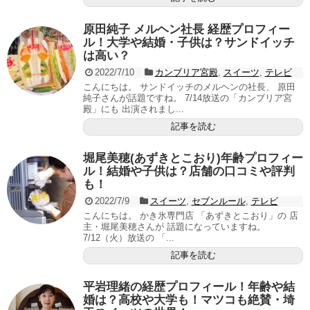
原田純子 メルヘン社長 経歴プロフィー
ル！大学や結婚・子供は？サンドイッチ
は高い？
2022/7/10
カンブリア宮殿
,
スイーツ
,
テレビ
こんにちは。 サンドイッチのメルヘンの社長、 原田
純子さんが話題ですね。 7/14放送の「カンブリア宮
殿」にも 出演されまし...
記事を読む
堀尾美穂(あずきとこおり)年齢プロフィー
ル！結婚や子供は？店舗の口コミや評判
も！
2022/7/9
スイーツ
,
セブンルール
,
テレビ
こんにちは。 かき氷専門店 「あずきとこおり」の 店
主・堀尾美穂さんが 話題になっていますね。
7/12（火）放送の 「...
記事を読む
平岩理緒の経歴プロフィール！年齢や結
婚は？高校や大学も！マツコも絶賛・埼