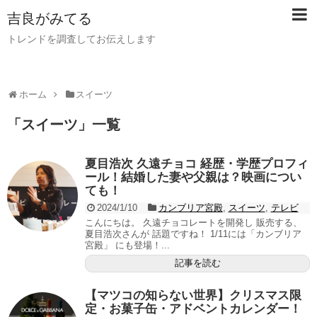
吉良がみてる
トレンドを調査してお伝えします
ホーム
スイーツ
「
スイーツ
」
一覧
夏目浩次 久遠チョコ 経歴・学歴プロフィ
ール！結婚した妻や父親は？映画につい
ても！
2024/1/10
カンブリア宮殿
,
スイーツ
,
テレビ
こんにちは。 久遠チョコレートを開発し 販売する、
夏目浩次さんが 話題ですね！ 1/11には「カンブリア
宮殿」 にも登場！...
記事を読む
【マツコの知らない世界】クリスマス限
定・お菓子缶・アドベントカレンダー！