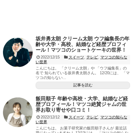
坂井勇太朗 クリーム太朗 ウフ編集長の年
齢や大学・高校、結婚など経歴プロフィ
ール！マツコのショートケーキの世界！
2022/12/15
スイーツ
,
テレビ
,
マツコの知らな
い世界
こんにちは。 「クリーム太朗」や 「ウフ編集長」の
名で 知られている坂井勇太朗さん。 12/20には、 「マ
ツコの知らない...
記事を読む
飯田順子 年齢や高校・大学、結婚など経
歴プロフィール！マツコ絶賛ジャムの世
界お取り寄せや口コミ！
2022/12/12
スイーツ
,
テレビ
,
マツコの知らな
い世界
こんにちは。 お菓子研究家の飯田順子さんが 最近話
題になっていますね！ 12/13には、 「マツコの知らな