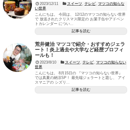
2023/12/11
スイーツ
,
テレビ
,
マツコの知らな
い世界
こんにちは。 今回は、 12/12のマツコの知らない世界
で 放送されたクリスマス限定の お菓子缶やアドベン
トカレンダー につい...
記事を読む
荒井健治 マツコで紹介・おすすめジェラ
ート！炎上過去や大学など経歴プロフィ
ールも！
2023/8/10
スイーツ
,
テレビ
,
マツコの知らない
世界
こんにちは。 8月15日の 『マツコの知らない世界』
では真夏の納涼SP！ 最先端ジェラートと題し、 アイ
スマニアの シズリ...
記事を読む