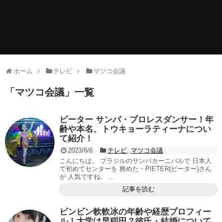
ホーム
テレビ
マツコ会議
「
マツコ会議
」
一覧
ピーター サンバ・プロレスダンサー！年
齢や本名、トウキョーラティーナについ
て紹介！
2023/6/6
テレビ
,
マツコ会議
こんにちは。 ブラジルのサンバカーニバルで 日本人
で初めてセンターを 務めた・PIETER(ピーター)さん
が 人気ですね。 ...
記事を読む
ビンビン軟軟冰の年齢や経歴プロフィー
ル！大学は早稲田？彼氏・結婚について