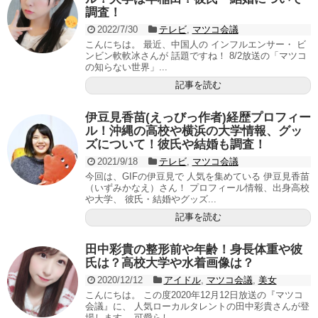
調査！
2022/7/30
テレビ
,
マツコ会議
こんにちは。 最近、中国人の インフルエンサー・ ビ
ンビン軟軟冰さんが 話題ですね！ 8/2放送の「マツコ
の知らない世界」...
記事を読む
伊豆見香苗(えっびっ作者)経歴プロフィー
ル！沖縄の高校や横浜の大学情報、グッ
ズについて！彼氏や結婚も調査！
2021/9/18
テレビ
,
マツコ会議
今回は、GIFの伊豆見で 人気を集めている 伊豆見香苗
（いずみかなえ）さん！ プロフィール情報、出身高校
や大学、 彼氏・結婚やグッズ...
記事を読む
田中彩貴の整形前や年齢！身長体重や彼
氏は？高校大学や水着画像は？
2020/12/12
アイドル
,
マツコ会議
,
美女
こんにちは。 この度2020年12月12日放送の『マツコ
会議』に、 人気ローカルタレントの田中彩貴さんが登
場します。 可愛らし...