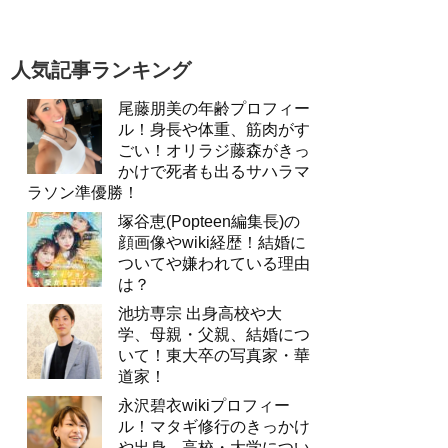
人気記事ランキング
尾藤朋美の年齢プロフィー
ル！身長や体重、筋肉がす
ごい！オリラジ藤森がきっ
かけで死者も出るサハラマ
ラソン準優勝！
塚谷恵(Popteen編集長)の
顔画像やwiki経歴！結婚に
ついてや嫌われている理由
は？
池坊専宗 出身高校や大
学、母親・父親、結婚につ
いて！東大卒の写真家・華
道家！
永沢碧衣wikiプロフィー
ル！マタギ修行のきっかけ
や出身、高校・大学につい