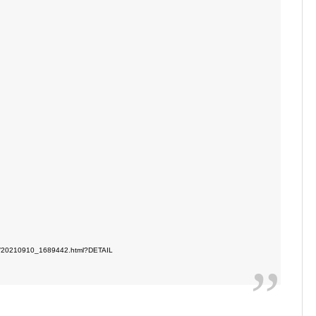
s/20210910_1689442.html?DETAIL