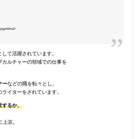
pgyHJhs2/
として活躍されています。
ブカルチャーの領域での仕事を
ナー
などの職を転々とし、
のライターをされています。
世するか、
に上京。