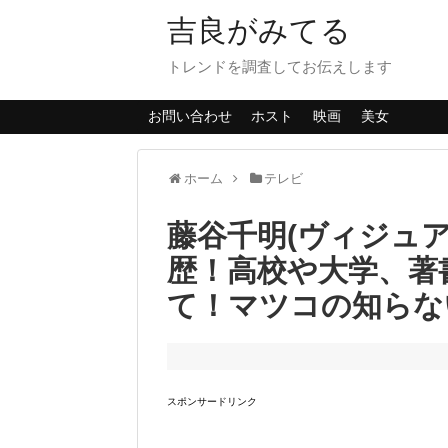
吉良がみてる
トレンドを調査してお伝えします
お問い合わせ
ホスト
映画
美女
ホーム
テレビ
藤谷千明(ヴィジュ
歴！高校や大学、著
て！マツコの知らな
スポンサードリンク