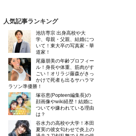
人気記事ランキング
池坊専宗 出身高校や大
学、母親・父親、結婚につ
いて！東大卒の写真家・華
道家！
尾藤朋美の年齢プロフィー
ル！身長や体重、筋肉がす
ごい！オリラジ藤森がきっ
かけで死者も出るサハラマ
ラソン準優勝！
塚谷恵(Popteen編集長)の
顔画像やwiki経歴！結婚に
ついてや嫌われている理由
は？
谷水力の高校や大学！本田
夏実の彼女匂わせで炎上の
過去？刀剣乱舞で人気の俳