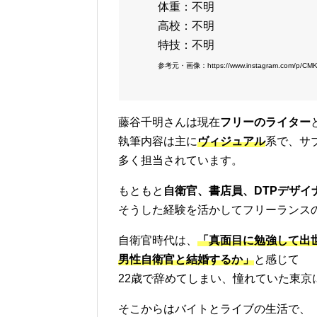
体重：不明
高校：不明
特技：不明
参考元・画像：https://www.instagram.com/p/CMK
藤谷千明さんは現在
フリーのライター
執筆内容は主に
ヴィジュアル
系で、サ
多く担当されています。
もともと
自衛官、書店員、DTPデザイ
そうした経験を活かしてフリーランス
自衛官時代は、
「真面目に勉強して出
男性自衛官と結婚するか」
と感じて
22歳で辞めてしまい、憧れていた東京
そこからはバイトとライブの生活で、