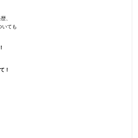
経歴、
ついても
！
て！