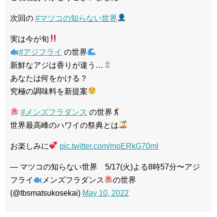
次回の
#マツコの知らない世界
実は今が旬
#アジフライ
の世界
新鮮なアジは香りが違う…
あなたは何をかける？
究極の調味料を新提案
#メンズフラダンス
の世界
世界最高峰のハワイの祭典とは
お楽しみに
pic.twitter.com/moERkG70mI
— マツコの知らない世界 5/17(火)よる8時57分〜アジ
フライ
メンズフラダンス
の世界
(@tbsmatsukosekai)
May 10, 2022