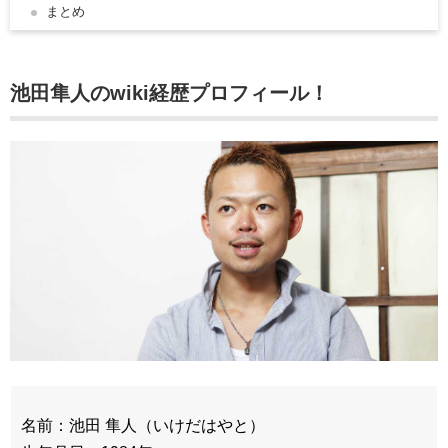
まとめ
池田隼人のwiki
経歴プロフィール！
名前：池田 隼人（いけだはやと）