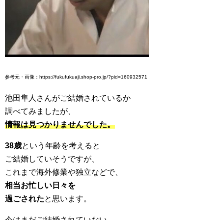
参考元・画像：https://fukufukuaji.shop-pro.jp/?pid=160932571
池田隼人さんがご結婚されているか
調べてみましたが、
情報は見つかりませんでした。
38歳
という年齢を考えると
ご結婚していそうですが、
これまで海外修業や独立などで、
相当お忙しい日々を
過ごされた
と思います。
今はまだご結婚されていない