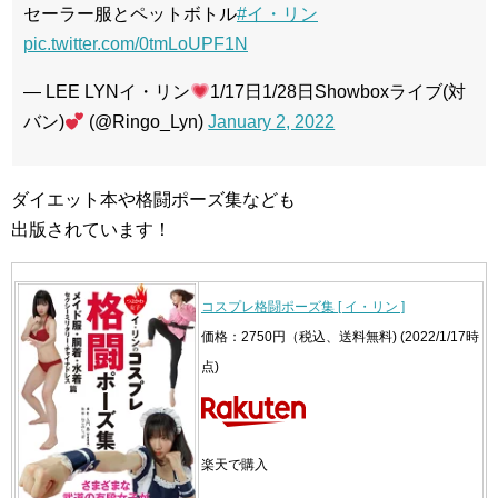
セーラー服とペットボトル
#イ・リン
pic.twitter.com/0tmLoUPF1N
— LEE LYNイ・リン
1/17日1/28日Showboxライブ(対
バン)
(@Ringo_Lyn)
January 2, 2022
ダイエット本や格闘ポーズ集なども
出版されています！
コスプレ格闘ポーズ集 [ イ・リン ]
価格：2750円（税込、送料無料) (2022/1/17時
点)
楽天で購入