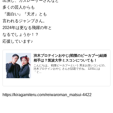
出演し、カズレーザーさんなど
多くの芸人からも
『面白い』『天才』とも
言われるジャンプさん。
2024年は更なる飛躍の年と
なるでしょうか！？
応援しています♪
渋木プロテインおやじ(戦慄のピーカブー)結婚
相手は？筑波大学ミスコンについても！
こんにちは。 戦慄ピーカブーという 男女お笑いコンビの、
渋木プロテインおやじ さんが話題ですね。 12/31には
「ぐ...
https://kiragamiteru.com/reiwaroman_matsui-4422