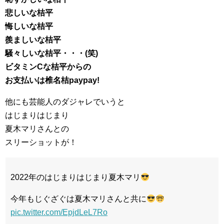
悲しいな桔平
悔しいな桔平
羨ましいな桔平
騒々しいな桔平・・・(笑)
ビタミンCな桔平からの
お支払いは椎名桔paypay!
他にも芸能人のダジャレでいうと
はじまりはじまり
夏木マリさんとの
スリーショットが！
2022年のはじまりはじまり夏木マリ
今年もじぐざぐは夏木マリさんと共に
pic.twitter.com/EpjdLeL7Ro