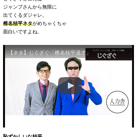
ジャンプさんから無限に
出てくるダジャレ。
椎名桔平ネタ
がめちゃくちゃ
面白いですよね。
【ネタ】じぐざぐ「椎名桔平漫才」
恥ずかしいな桔平