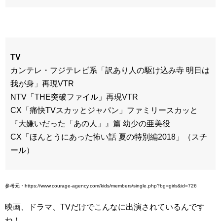
TV
カンテレ・フジテレビ系「訳あり人の駆け込み寺 明日は
我が身」再現VTR
NTV「THE突破ファイル」再現VTR
CX「痛快TVスカッとジャパン」ファミリースカッと
『大嫌いだった「あの人」』篇 幼少の亜美役
CX「ほんとうにあった怖い話 夏の特別編2018」（スチ
ール）
参考元・https://www.courage-agency.com/kids/members/single.php?bg=girls&id=726
映画、ドラマ、TVだけでこんなに出演されているんです
ね！