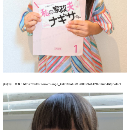
参考元・画像：https://twitter.com/courage_kids1/status/1280399414289264646/photo/1