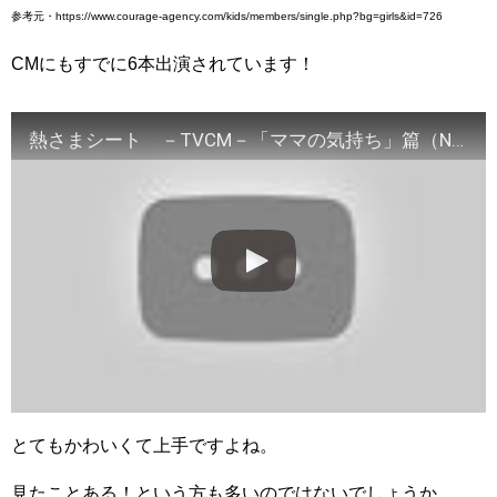
参考元・https://www.courage-agency.com/kids/members/single.php?bg=girls&id=726
CMにもすでに6本出演されています！
熱さまシート －TVCM－「ママの気持ち」篇（NST047）
とてもかわいくて上手ですよね。
見たことある！という方も多いのではないでしょうか。