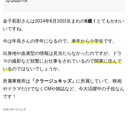
bg=girls&id=726
金子莉彩さんは2014年6月10日生まれの
6歳！
とてもかわい
いですね。
今は年長さんの学年になるので、
来年から小学生
です。
出身地や血液型の情報は見当たらなかったのですが、ドラ
マの撮影など頻繁にお仕事をされているので
関東に住んで
いる
のではないでしょうか。
所属事務所は
「クラージュキッズ」
に所属していて、映画
やドラマだけでなくCMや雑誌など、今大活躍中の子役なん
です！
スポンサードリンク