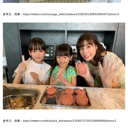
参考元・画像：https://twitter.com/courage_kids1/status/1228230148853395457/photo/1
参考元・画像：https://twitter.com/koihaha_tbs/status/1326072734518898688/photo/1