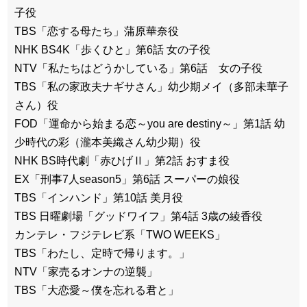
子役
TBS「恋する母たち」蒲原華奈役
NHK BS4K「歩くひと」第6話 女の子役
NTV「私たちはどうかしている」第6話 女の子役
TBS「私の家政夫ナギサさん」幼少期メイ（多部未華子
さん）役
FOD「運命から始まる恋～you are destiny～」第1話 幼
少時代の彩（瀧本美織さん幼少期）役
NHK BS時代劇「赤ひげⅡ」第2話 おすま役
EX「刑事7人season5」第6話 スーパーの娘役
TBS「インハンド」第10話 美月役
TBS 日曜劇場「グッドワイフ」第4話 3歳の綾香役
カンテレ・フジテレビ系「TWO WEEKS」
TBS「わたし、定時で帰ります。」
NTV「家売るオンナの逆襲」
TBS「大恋愛～僕を忘れる君と」