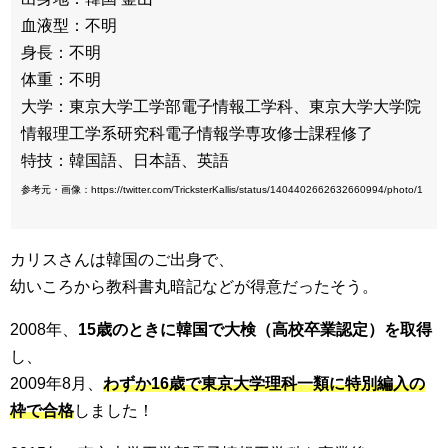
血液型：不明
身長：不明
体重：不明
大学：東京大学工学部電子情報工学科、東京大学大学院
情報理工学系研究科電子情報学専攻修士課程修了
特技：韓国語、日本語、英語
参考元・画像：https://twitter.com/TricksterKallis/status/1404402662632660994/photo/1
カリスさんは韓国のご出身で、
幼いころから教科書丸暗記などが得意だったそう。
2008年、
15歳のときに韓国で大検（高校卒業認定）を取得
し、
2009年8月、
わずか16歳で東京大学理科一類に特別編入の
枠で合格
しました！