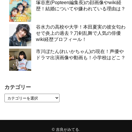
塚谷恵(Popteen編集長)の顔画像やwiki経
歴！結婚についてや嫌われている理由は？
谷水力の高校や大学！本田夏実の彼女匂わ
せで炎上の過去？刀剣乱舞で人気の俳優
wiki経歴プロフィール！
市川ぼたん(れいかちゃん)の現在！声優や
ドラマ出演画像や動画も！小学校はどこ？
カテゴリー
©
吉良がみてる
.