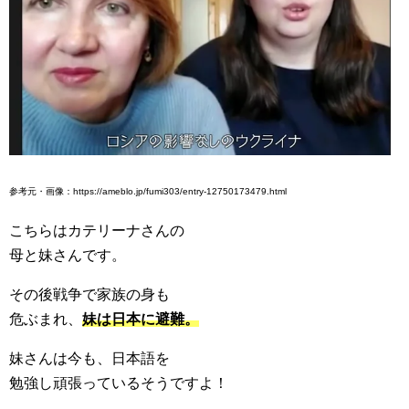
参考元・画像：https://ameblo.jp/fumi303/entry-12750173479.html
こちらはカテリーナさんの
母と妹さんです。
その後戦争で家族の身も
危ぶまれ、
妹は日本に避難。
妹さんは今も、日本語を
勉強し頑張っているそうですよ！