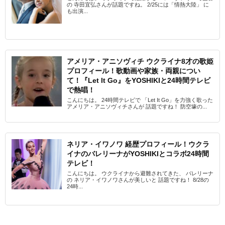
の 寺田宜弘さんが話題ですね。 2/25には「情熱大陸」 に
も出演...
アメリア・アニソヴィチ ウクライナ8才の歌姫
プロフィール！歌動画や家族・両親につい
て！『Let It Go』をYOSHIKIと24時間テレビ
で熱唱！
こんにちは。 24時間テレビで 「Let It Go」を力強く歌った
アメリア・アニソヴィチさんが 話題ですね！ 防空壕の...
ネリア・イワノワ 経歴プロフィール！ウクラ
イナのバレリーナがYOSHIKIとコラボ24時間
テレビ！
こんにちは。 ウクライナから避難されてきた、 バレリーナ
の ネリア・イワノワさんが美しいと 話題ですね！ 8/28の
24時...