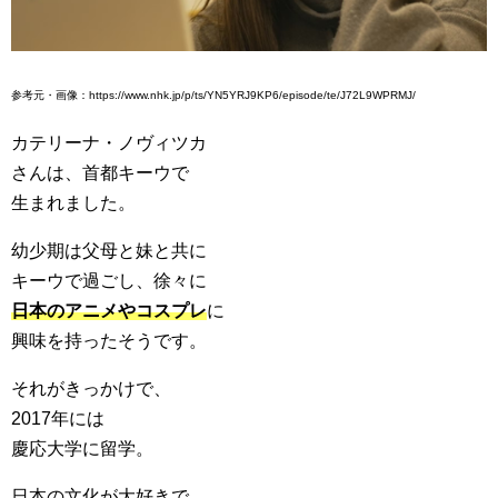
参考元・画像：https://www.nhk.jp/p/ts/YN5YRJ9KP6/episode/te/J72L9WPRMJ/
カテリーナ・ノヴィツカ
さんは、首都キーウで
生まれました。
幼少期は父母と妹と共に
キーウで過ごし、徐々に
日本のアニメやコスプレ
に
興味を持ったそうです。
それがきっかけで、
2017年には
慶応大学に留学。
日本の文化が大好きで、