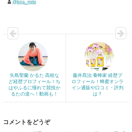
@kira_mite
矢島聖蘭 かるた 高校な
藤井髙治 養蜂家 経歴プ
ど経歴プロフィール！ち
ロフィール！蜂蜜オンラ
はやふるに憧れて競技か
イン通販や口コミ・評判
るたの道へ！動画も！
は？
コメントをどうぞ