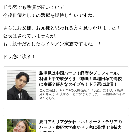
ドラ恋でも熱演が続いていて、
今後俳優としての活躍を期待したいですね。
さらにお父様、お兄様と思われる方も見つかりました！
公表はされていませんが、
もし親子だとしたらイケメン家族ですよね～！
ドラ恋出演者！
島津見は中国ハーフ！経歴やプロフィール、
料理上手で歌がうまい動画！早稲田卒で高校
は京都？好きなタイプも！ドラ恋に出演！
こんにちは。 ABEMAの人気番組「ドラ恋」に けん（島津
見）さんが 出演することに決まりました！ 早稲田卒のイケ
メンとして...
夏目アミリアがかわいい！オーストラリアの
ハーフ・慶応大学生がドラ恋に登場！演技力