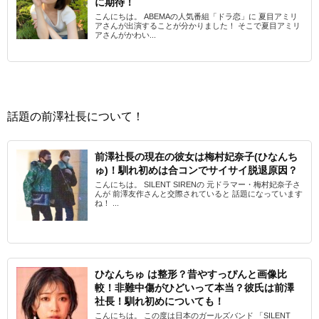
に期待！
こんにちは。 ABEMAの人気番組「ドラ恋」に 夏目アミリ
アさんが出演することが分かりました！ そこで夏目アミリ
アさんがかわい...
話題の前澤社長について！
前澤社長の現在の彼女は梅村妃奈子(ひなんち
ゅ)！馴れ初めは合コンでサイサイ脱退原因？
こんにちは。 SILENT SIRENの 元ドラマー・梅村妃奈子さ
んが 前澤友作さんと交際されていると 話題になっています
ね！ ...
ひなんちゅ は整形？昔やすっぴんと画像比
較！非難中傷がひどいって本当？彼氏は前澤
社長！馴れ初めについても！
こんにちは。 この度は日本のガールズバンド 「SILENT