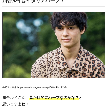
川合ルイはイタリアハーフ？
参考元・画像:https://www.instagram.com/p/CWwvPKzP2v1/
川合ルイさん、
見た目的にハーフなのかな？
と
思いますよね！