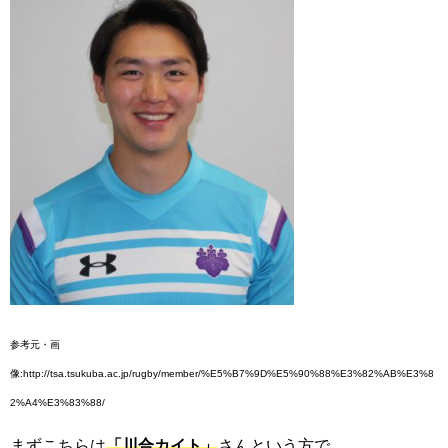
参考元・画
像:http://tsa.tsukuba.ac.jp/rugby/member/%E5%B7%9D%E5%90%88%E3%82%AB%E3%8
2%A4%E3%83%88/
まずこちらは
「川合カイト」
さんという方で、