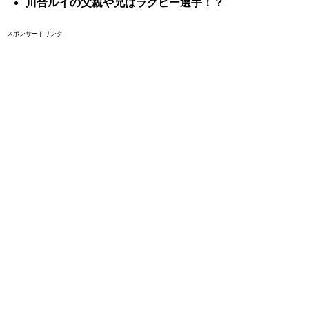
川合ルイの父親や兄はラグビー選手！？
スポンサードリンク