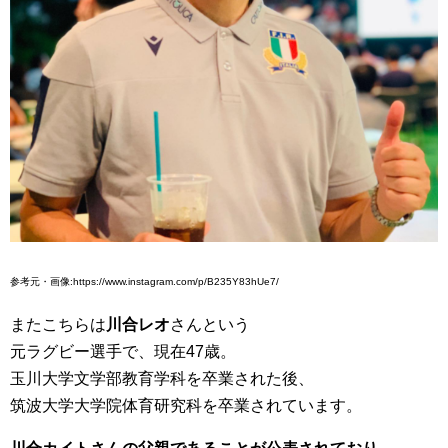
参考元・画像:https://www.instagram.com/p/B235Y83hUe7/
またこちらは
川合レオ
さんという
元ラグビー選手で、現在47歳。
玉川大学文学部教育学科を卒業された後、
筑波大学大学院体育研究科を卒業されています。