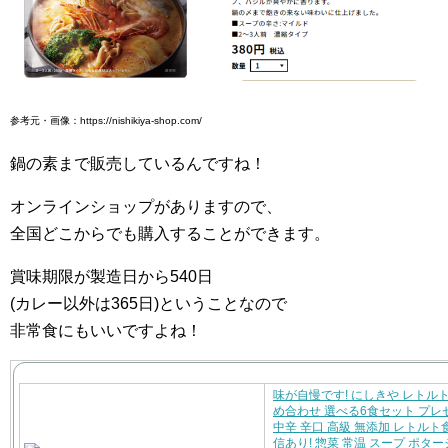
参考元・画像：https://nishikiya-shop.com/
鍋の素まで販売しているんですね！
オンラインショップがありますので、
全国どこからでも購入することができます。
賞味期限が製造日から540日
(カレー以外は365日)ということなので
非常食にもいいですよね！
味が自慢です! にしきや レトル
め合わせ 選べる6食セット プレ
中辛 辛口 高級 無添加 レトルト
信あり! 惣菜 常温 スープ ポター