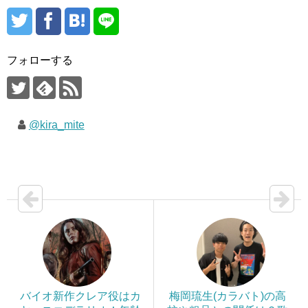
フォローする
@kira_mite
バイオ新作クレア役はカ
梅岡琉生(カラバト)の高