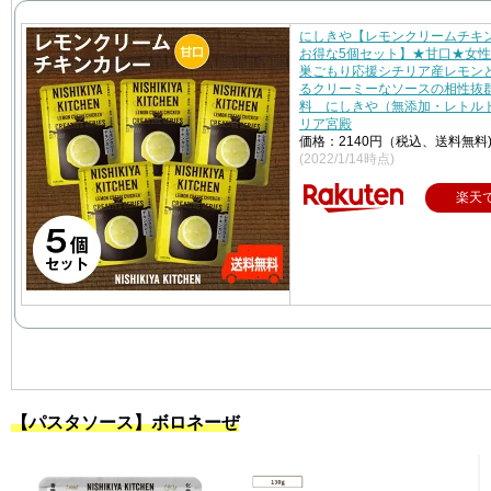
にしきや【レモンクリームチ
お得な5個セット】★甘口★女
巣ごもり応援シチリア産レモン
るクリーミーなソースの相性抜
料 にしきや（無添加・レトル
リア宮殿
価格：2140円（税込、送料無料
(2022/1/14時点)
楽天
【パスタソース】ボロネーぜ