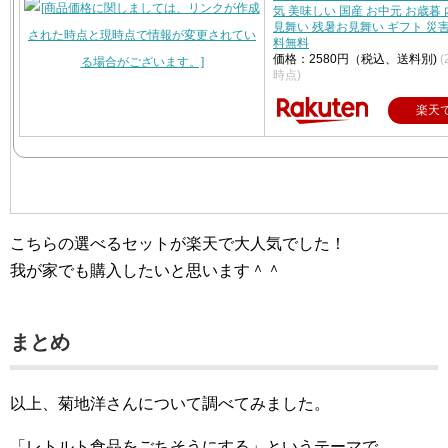
気 美味しい 国産 お中元 お歳暮
見舞い 残暑お見舞い ギフト 災害
料無料
価格：2580円（税込、送料別)
(
時点)
楽天
こちらの選べるセットが楽天で大人気でした！
我が家でも購入したいと思います＾＾
まとめ
以上、菊地洋さんについて調べてみました。
「レトルト食品をごちそうにする」というテーマで、