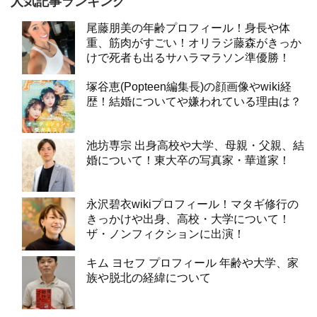
人気記事ランキング
尾藤朋美の年齢プロフィール！身長や体
重、筋肉がすごい！オリラジ藤森がきっか
けで死者も出るサハラマラソン準優勝！
塚谷恵(Popteen編集長)の顔画像やwiki経
歴！結婚についてや嫌われている理由は？
池坊専宗 出身高校や大学、母親・父親、結
婚について！東大卒の写真家・華道家！
永沢碧衣wikiプロフィール！マタギ修行の
きっかけや出身、高校・大学について！
ザ・ノンフィクションに出演！
キム ヨセフ プロフィール 年齢や大学、家
族や脱北の経緯について