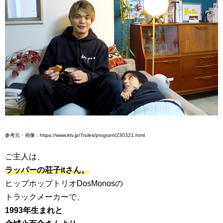
参考元・画像：https://www.ktv.jp/7rules/program/230321.html
ご主人は、
ラッパーの荘子itさん。
ヒップホップトリオDosMonosの
トラックメーカーで、
1993年生まれと