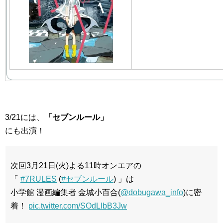
3/21には、
「セブンルール」
にも出演！
次回3月21日(火)よる11時オンエアの
「
#7RULES
(
#セブンルール
) 」は
小学館 漫画編集者 金城小百合(
@dobugawa_info
)に密
着！
pic.twitter.com/SOdLlbB3Jw