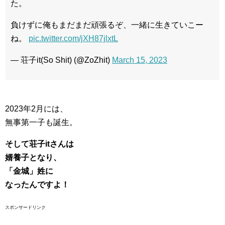
た。
負けずに俺もまだまだ頑張るぞ、一緒に生きていこー
ね。
pic.twitter.com/jXH87jlxtL
— 荘子it(So Shit) (@ZoZhit)
March 15, 2023
2023年2月には、
無事第一子も誕生。
そして荘子itさんは
婿養子となり、
「金城」姓に
なったんですよ！
スポンサードリンク