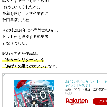
転々とする中でも変わらずに
そばにいてくれた本に
愛着を感じ、大学卒業後に
秋田書店に入社。
その後2014年に小学館に転職し、
ヒット作を連発する編集者
となりました。
関わってきた作品は、
『サターンリターン』や
『あげくの果てのカノン』
など。
あげくの果てのカノン（1） （ビ
ックス） [ 米代 恭 ]
価格：607円（税込、送料無料)
時点)
楽天