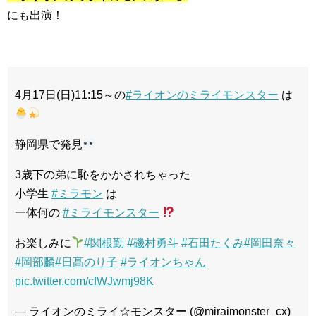
にも出演！
4月17日(日)11:15～の
#ライオンのミライモンスター
は
静岡県で発見
3歳下の弟に恥をかかされちゃった
小学生
#ミラモン
は
一体何の
#ミライモンスター
お楽しみに
#関根勤
#磯村勇斗
#石田たくみ
#岡田奈々
#岡部麟
#日髙のり子
#ライオンちゃん
pic.twitter.com/cfWJwmj98K
— ライオンのミライ☆モンスター (@miraimonster_cx)