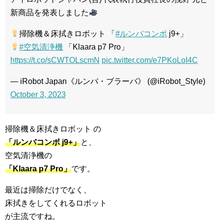
新商品を発表しました
掃除機＆床拭きロボット 「
#ルンバコンボ
j9+」
#空気清浄機
「Klaara p7 Pro」
https://t.co/sCWTOLscmN
pic.twitter.com/e7PKoLoI4C
— iRobot Japan《ルンバ・ブラーバ》 (@iRobot_Style)
October 3, 2023
掃除機＆床拭きロボット の
「ルンバコンボ j9+」
と、
空気清浄機の
「Klaara p7 Pro」
です。
最近は掃除だけでなく、
床拭きをしてくれるロボット
が主流ですね。