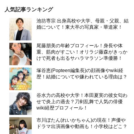
人気記事ランキング
池坊専宗 出身高校や大学、母親・父親、結
婚について！東大卒の写真家・華道家！
尾藤朋美の年齢プロフィール！身長や体
重、筋肉がすごい！オリラジ藤森がきっか
けで死者も出るサハラマラソン準優勝！
塚谷恵(Popteen編集長)の顔画像やwiki経
歴！結婚についてや嫌われている理由は？
谷水力の高校や大学！本田夏実の彼女匂わ
せで炎上の過去？刀剣乱舞で人気の俳優
wiki経歴プロフィール！
市川ぼたん(れいかちゃん)の現在！声優や
ドラマ出演画像や動画も！小学校はどこ？