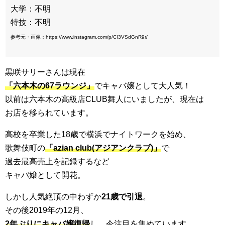
大学：不明
特技：不明
参考元・画像：https://www.instagram.com/p/CI3VSdGnR9r/
黒咲サリーさんは現在
「六本木の67ラウンジ」
でキャバ嬢として大人気！
以前は六本木の高級店CLUB舞人にいましたが、現在は
お店を移られています。
高校を卒業した18歳で横浜でナイトワークを始め、
歌舞伎町の
「azian club(アジアンクラブ)」
で
過去最高売上を記録するなど
キャバ嬢として開花。
しかし人気絶頂の中わずか
21歳で引退
。
その後2019年の12月、
2年ぶりにキャバ嬢復帰
し、今注目を集めています。