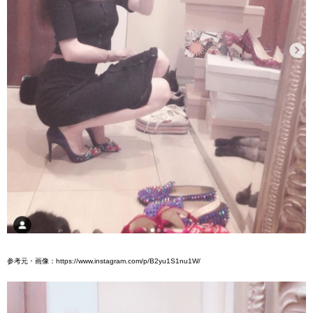
参考元・画像：https://www.instagram.com/p/B2yu1S1nu1W/