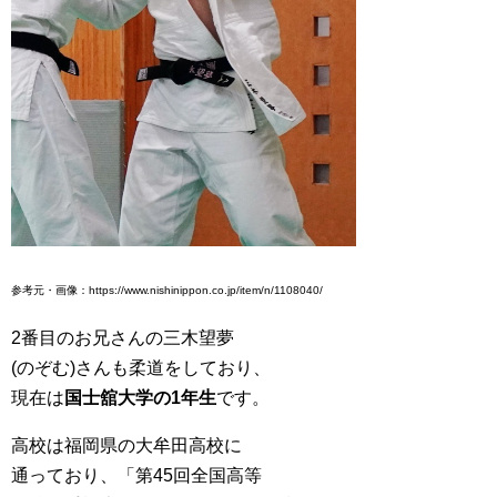
参考元・画像：https://www.nishinippon.co.jp/item/n/1108040/
2番目のお兄さんの三木望夢
(のぞむ)さんも柔道をしており、
現在は
国士舘大学の1年生
です。
高校は福岡県の大牟田高校に
通っており、「第45回全国高等