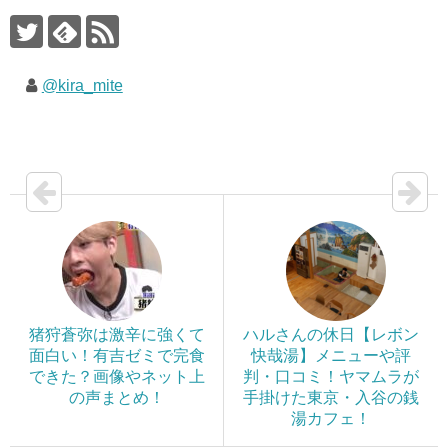
@kira_mite
猪狩蒼弥は激辛に強くて
ハルさんの休日【レボン
面白い！有吉ゼミで完食
快哉湯】メニューや評
できた？画像やネット上
判・口コミ！ヤマムラが
の声まとめ！
手掛けた東京・入谷の銭
湯カフェ！