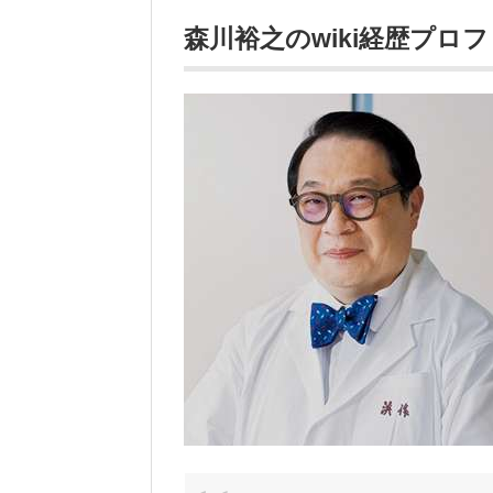
森川裕之のwiki
経歴プロフ