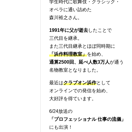
学生時代に歌舞伎・クラシック・
オペラに通い詰めた
森川裕之さん。
1991年に父が逝去
したことで
三代目を継承。
また三代目継承とほぼ同時期に
「浜作料理教室」
を始め、
通算2500回、延べ人数3万人
が通う
名物教室となりました。
最近は
クラブオン浜作
として
オンラインでの発信を始め、
大好評を得ています。
6/24放送の
「プロフェッショナル 仕事の流儀」
にも出演！