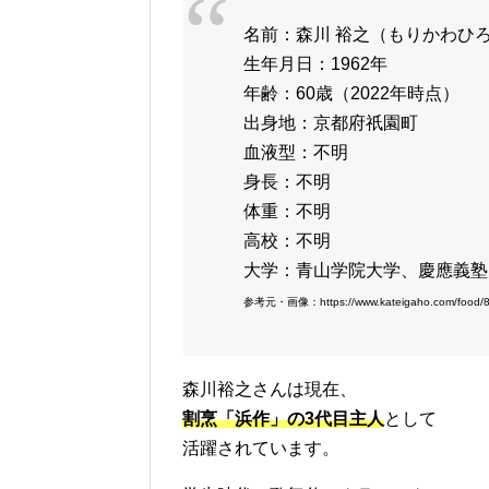
名前：森川 裕之（もりかわひ
生年月日：1962年
年齢：60歳（2022年時点）
出身地：京都府祇園町
血液型：不明
身長：不明
体重：不明
高校：不明
大学：青山学院大学、慶應義塾
参考元・画像：https://www.kateigaho.com/food/8
森川裕之さんは現在、
割烹「浜作」の3代目主人
として
活躍されています。