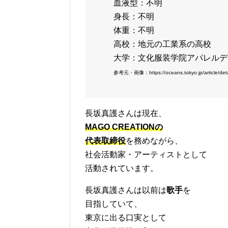
血液型：不明
身長：不明
体重：不明
高校：地元の工業系の高校
大学：文化服装学院アパレルデ
参考元・画像：https://oceans.tokyo.jp/article/deta
長坂真護さんは現在、
MAGO CREATIONの
代表取締役
を務めながら、
社会活動家・アーティストとして
活動されています。
長坂真護さんは以前は
歌手
を
目指していて、
東京に出る口実として