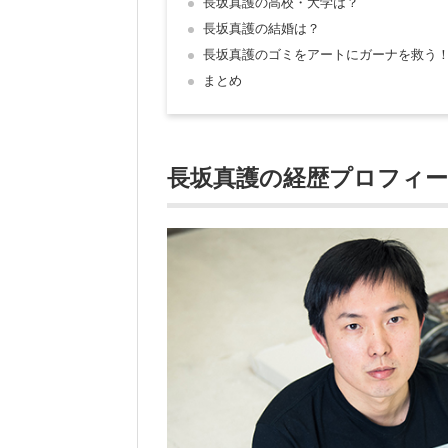
長坂真護の高校・大学は？
長坂真護の結婚は？
長坂真護のゴミをアートにガーナを救う
まとめ
長坂真護の
経歴プロフィー