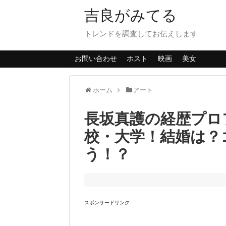
吉良がみてる
トレンドを調査してお伝えします
お問い合わせ
ホスト
映画
美女
ホーム
アート
長坂真護の経歴プロ
校・大学！結婚は？
う！？
スポンサードリンク