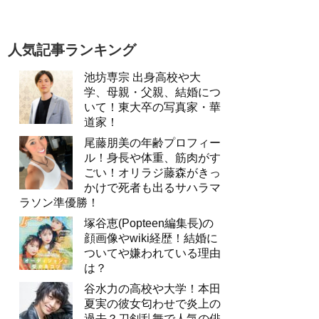
人気記事ランキング
池坊専宗 出身高校や大
学、母親・父親、結婚につ
いて！東大卒の写真家・華
道家！
尾藤朋美の年齢プロフィー
ル！身長や体重、筋肉がす
ごい！オリラジ藤森がきっ
かけで死者も出るサハラマ
ラソン準優勝！
塚谷恵(Popteen編集長)の
顔画像やwiki経歴！結婚に
ついてや嫌われている理由
は？
谷水力の高校や大学！本田
夏実の彼女匂わせで炎上の
過去？刀剣乱舞で人気の俳