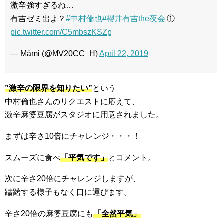
激辛強すぎるね…
有吉ゼミ出よ？
#中村倫也
#櫻井有吉the夜会
①
pic.twitter.com/C5mbszKSZp
— Mämi (@MV20CC_H)
April 22, 2019
”激辛の限界を知りたい”
という
中村倫也さんのリクエストに応えて、
激辛麻婆豆腐がスタジオに用意されました。
まずは辛さ10倍にチャレンジ・・・！
スムーズに食べ
「平気です」
とコメント。
次に辛さ20倍にチャレンジしますが、
躊躇する様子もなく口に運びます。
辛さ20倍の麻婆豆腐にも
「全然平気」