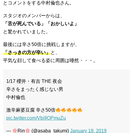
とコメントをする中村倫也さん。
スタジオのメンバーからは、
「舌が死んでいる」「おかしいよ」
と驚かれていました。
最後には辛さ50倍に挑戦しますが、
「さっきの方が辛い」
と、
平気な顔して食べる姿に周囲は唖然・・・。
1/17 櫻井・有吉 THE 夜会
辛さをまったく感じない男
中村倫也
激辛麻婆豆腐 辛さ50倍
pic.twitter.com/Vbi9OPmuZu
—
Rin
(@asaba_takumi)
January 18, 2019