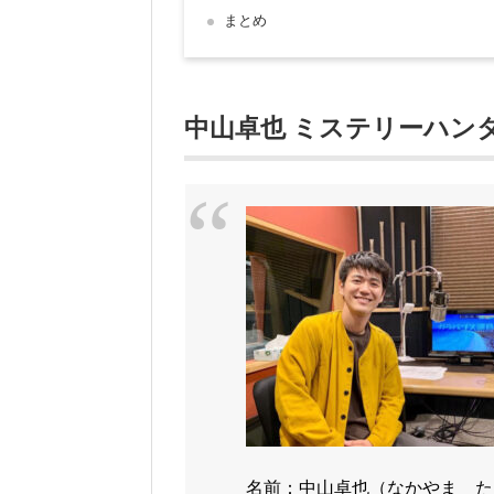
まとめ
中山卓也 ミステリーハンタ
名前：中山卓也（なかやま た