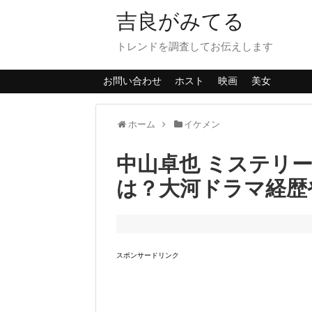
吉良がみてる
トレンドを調査してお伝えします
お問い合わせ
ホスト
映画
美女
ホーム
イケメン
中山卓也 ミステリ
は？大河ドラマ経歴
スポンサードリンク