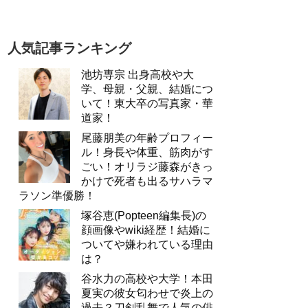
人気記事ランキング
池坊専宗 出身高校や大
学、母親・父親、結婚につ
いて！東大卒の写真家・華
道家！
尾藤朋美の年齢プロフィー
ル！身長や体重、筋肉がす
ごい！オリラジ藤森がきっ
かけで死者も出るサハラマ
ラソン準優勝！
塚谷恵(Popteen編集長)の
顔画像やwiki経歴！結婚に
ついてや嫌われている理由
は？
谷水力の高校や大学！本田
夏実の彼女匂わせで炎上の
過去？刀剣乱舞で人気の俳