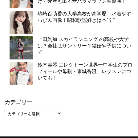
けで死者も出るサハラマラソン準優勝！
嶋崎百萌香の大学高校が高学歴！水着やす
っぴん画像！昭和歌謡好きは本当？
上田絢加 スカイランニング の高校や大学
は？会社はサントリー？結婚や子供につい
て！
鈴木美琴 エレクトーン世界一中学生のプロ
フィールや母親・東城香澄、レッスンにつ
いても！
カテゴリー