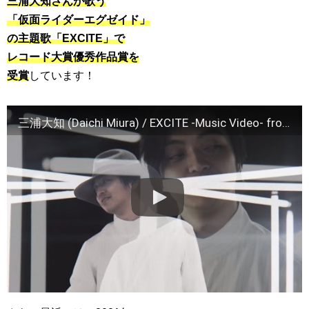
三浦大知さんが歌う
「仮面ライダーエグゼイド」
の主題歌「EXCITE」で
レコード大賞優秀作品賞を
受賞
しています！
三浦大知 (Daichi Miura) / EXCITE -Music Video- from "BEST" (2018/3/7 ON SALE)