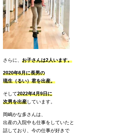
さらに、
お子さんは2人います。
2020年6月に長男の
琉生（るい）君を出産。
そして
2022年4月9日に
次男を出産
しています。
岡嶋かな多さんは、
出産の入院中も仕事をしていたと
話しており、今の仕事が好きで