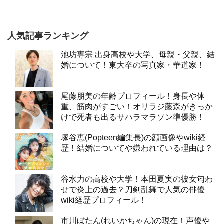
人気記事ランキング
池坊専宗 出身高校や大学、母親・父親、結
婚について！東大卒の写真家・華道家！
尾藤朋美の年齢プロフィール！身長や体
重、筋肉がすごい！オリラジ藤森がきっか
けで死者も出るサハラマラソン準優勝！
塚谷恵(Popteen編集長)の顔画像やwiki経
歴！結婚についてや嫌われている理由は？
谷水力の高校や大学！本田夏実の彼女匂わ
せで炎上の過去？刀剣乱舞で人気の俳優
wiki経歴プロフィール！
市川ぼたん(れいかちゃん)の現在！声優や