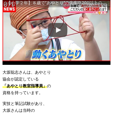
【小学２年】８歳で"あやとり"の先生!? 200以上のオリジナル作品考案した大坂さとしくん『every.特集』
大坂聡志さんは、あやとり
協会が認定している
「あやとり教室指導員」
の
資格を持っています。
実技と筆記試験があり、
大坂さんは当時の