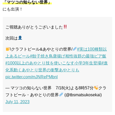
「マツコの知らない世界」
にも出演！
ご視聴ありがとうございました
次回は
\クラフトビール&あやとりの世界/
#実は100種類以
上あるビール
#餃子焼き鳥唐揚げ相性抜群の最強ビア飯
#1000以上のあやとり技を使いこなす小学3年生登場
#進
化系動くあやとり世界の衝撃あやとりも
pic.twitter.com/mJNRePMbnl
— マツコの知らない世界 7/18(火)よる8時57分
クラ
フトビール・あやとりの世界
(@tbsmatsukosekai)
July 11, 2023