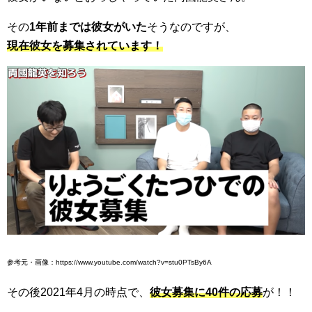
その
1年前までは彼女がいた
そうなのですが、
現在彼女を募集されています！
参考元・画像：https://www.youtube.com/watch?v=stu0PTsBy6A
その後2021年4月の時点で、
彼女募集に40件の応募
が！！