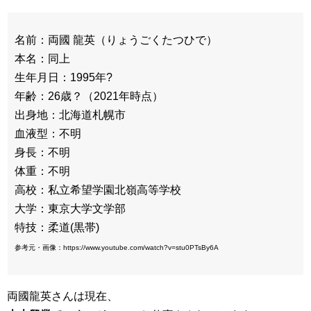
名前：両國 龍英（りょうごくたつひで）
本名：同上
生年月日：1995年?
年齢：26歳？（2021年時点）
出身地：北海道札幌市
血液型：不明
身長：不明
体重：不明
高校：私立希望学園北嶺高等学校
大学：東京大学文学部
特技：柔道(黒帯)
参考元・画像：https://www.youtube.com/watch?v=stu0PTsBy6A
両國龍英さんは現在、