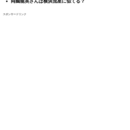
両國龍英さんは横浜流星に似てる？
スポンサードリンク