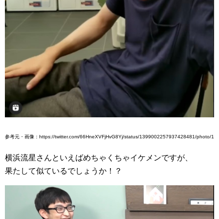
参考元・画像：https://twitter.com/66HneXVFjHvG8Yj/status/1399002257937428481/photo/1
横浜流星さんといえばめちゃくちゃイケメンですが、
果たして似ているでしょうか！？