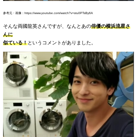
参考元・画像：https://www.youtube.com/watch?v=stu0PTsBy6A
そんな両國龍英さんですが、なんとあの
俳優の横浜流星さ
んに
似ている！
というコメントがありました。