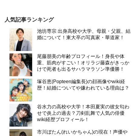
人気記事ランキング
池坊専宗 出身高校や大学、母親・父親、結
婚について！東大卒の写真家・華道家！
尾藤朋美の年齢プロフィール！身長や体
重、筋肉がすごい！オリラジ藤森がきっか
けで死者も出るサハラマラソン準優勝！
塚谷恵(Popteen編集長)の顔画像やwiki経
歴！結婚についてや嫌われている理由は？
谷水力の高校や大学！本田夏実の彼女匂わ
せで炎上の過去？刀剣乱舞で人気の俳優
wiki経歴プロフィール！
市川ぼたん(れいかちゃん)の現在！声優や