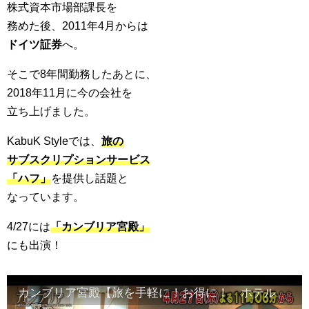
株式資本市場部課長を
務めた後、2011年4月からは
ドイツ証券
へ。
そこで8年間勤務したあとに、
2018年11月に今の会社を
立ち上げました。
KabuK Styleでは、
旅の
サブスクリプションサービス
「ハフ」
を提供し話題と
なっています。
4/27には
「カンブリア宮殿」
にも出演！
カンブリア宮殿【旅を手軽に！お得に！ ホテルのサブスク「ハフ」の全貌】予告