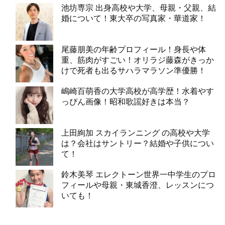
池坊専宗 出身高校や大学、母親・父親、結
婚について！東大卒の写真家・華道家！
尾藤朋美の年齢プロフィール！身長や体
重、筋肉がすごい！オリラジ藤森がきっか
けで死者も出るサハラマラソン準優勝！
嶋崎百萌香の大学高校が高学歴！水着やす
っぴん画像！昭和歌謡好きは本当？
上田絢加 スカイランニング の高校や大学
は？会社はサントリー？結婚や子供につい
て！
鈴木美琴 エレクトーン世界一中学生のプロ
フィールや母親・東城香澄、レッスンにつ
いても！