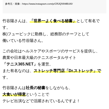
参考元・画像：https://www.instagram.com/p/CRJQ56WBUI0/
竹谷陽さんは、
「世界一よく食べる秘書」
として有名で
す。
株)フュービックに勤務し、総務部のチーフとして
働いている竹谷陽さん。
この会社はヘルスケアやスポーツのサービスを提供し、
農業や日本最大級のテニスポータルサイト
「テニス365.NET」
を運営。
また有名なのは、
ストレッチ専門店「Dr.ストレッチ」で
す。
竹谷陽さんは
社長の秘書
をしながらも、
大食いが得意
ということで
テレビ出演などで活躍されているんですよ！