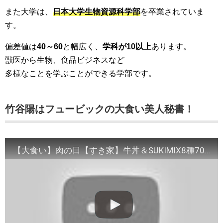
また大学は、
日本大学生物資源科学部
を卒業されていま
す。
偏差値は
40～60
と幅広く、
学科が10以上
あります。
獣医から生物、食品ビジネスなど
多様なことを学ぶことができる学部です。
竹谷陽はフュービックの大食い美人秘書！
【大食い】肉の日【すき家】牛丼＆SUKIMIX8種7000kcal！