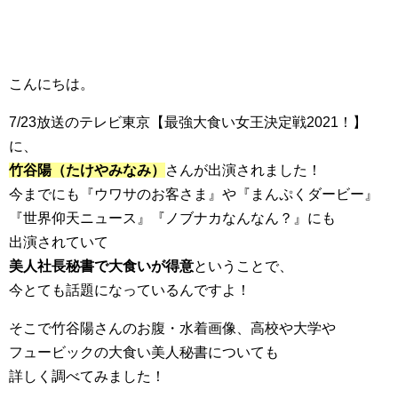
こんにちは。
7/23放送のテレビ東京【最強大食い女王決定戦2021！】
に、
竹谷陽（たけやみなみ）
さんが出演されました！
今までにも『ウワサのお客さま』
や『
まんぷくダービー』
『
世界仰天ニュース』『
ノブナカなんなん
？』にも
出演されていて
美人社長秘書で大食いが得意
ということで、
今とても話題になっているんですよ！
そこで竹谷陽さんのお腹・水着画像、高校や大学や
フュービックの大食い美人秘書についても
詳しく調べてみました！