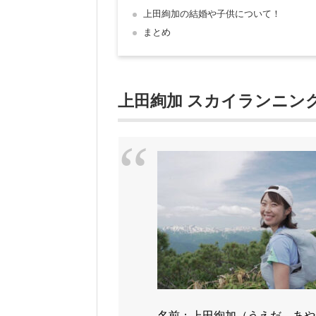
上田絢加の結婚や子供について！
まとめ
上田絢加 スカイランニング
名前：上田絢加（うえだ あや