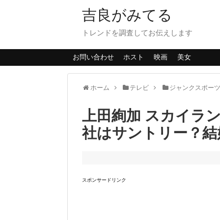
吉良がみてる
トレンドを調査してお伝えします
お問い合わせ
ホスト
映画
美女
ホーム
テレビ
ジャンクスポー
上田絢加 スカイラ
社はサントリー？結
スポンサードリンク