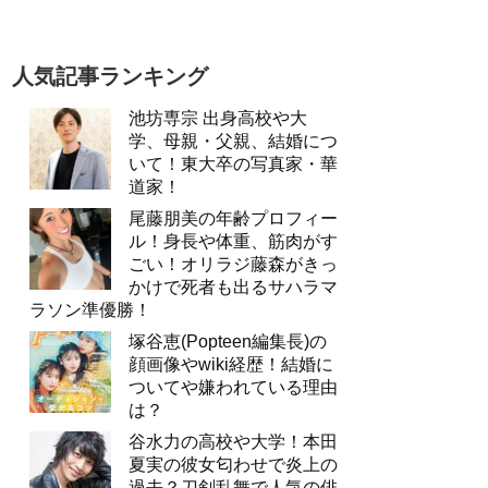
人気記事ランキング
池坊専宗 出身高校や大
学、母親・父親、結婚につ
いて！東大卒の写真家・華
道家！
尾藤朋美の年齢プロフィー
ル！身長や体重、筋肉がす
ごい！オリラジ藤森がきっ
かけで死者も出るサハラマ
ラソン準優勝！
塚谷恵(Popteen編集長)の
顔画像やwiki経歴！結婚に
ついてや嫌われている理由
は？
谷水力の高校や大学！本田
夏実の彼女匂わせで炎上の
過去？刀剣乱舞で人気の俳