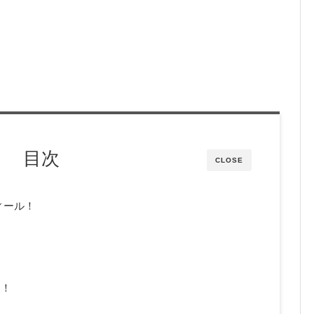
目次
CLOSE
ィール！
も！