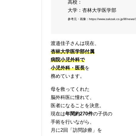
高校：
大学：杏林大学医学部
参考元・画像：https://www.zakzak.co.jp/lif/news/1
渡邉佳子さんは現在、
杏林大学医学部付属
病院小児外科で
小児外科・医長
を
務めています。
母を救ってくれた
脳外科医に憧れて、
医者になることを決意。
現在は
年間約270件
の子供の
手術を行いながら、
月に2回「訪問診療」を