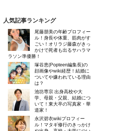
人気記事ランキング
尾藤朋美の年齢プロフィー
ル！身長や体重、筋肉がす
ごい！オリラジ藤森がきっ
かけで死者も出るサハラマ
ラソン準優勝！
塚谷恵(Popteen編集長)の
顔画像やwiki経歴！結婚に
ついてや嫌われている理由
は？
池坊専宗 出身高校や大
学、母親・父親、結婚につ
いて！東大卒の写真家・華
道家！
永沢碧衣wikiプロフィー
ル！マタギ修行のきっかけ
や出身、高校・大学につい