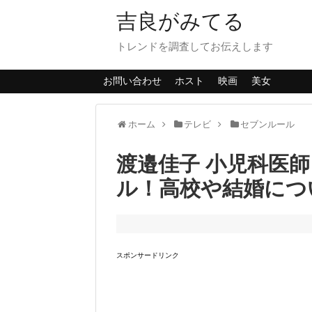
吉良がみてる
トレンドを調査してお伝えします
お問い合わせ
ホスト
映画
美女
ホーム
テレビ
セブンルール
渡邉佳子 小児科医師
ル！高校や結婚につ
スポンサードリンク