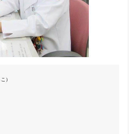
しこ）
）