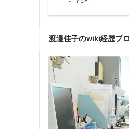
まとめ
渡邉佳子のwiki
経歴プ