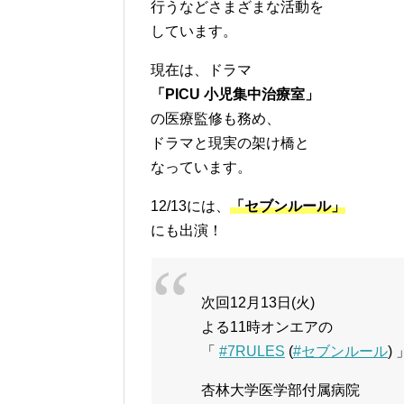
行うなどさまざまな活動を
しています。
現在は、ドラマ
「PICU 小児集中治療室」
の医療監修も務め、
ドラマと現実の架け橋と
なっています。
12/13には、
「セブンルール」
にも出演！
次回12月13日(火)
よる11時オンエアの
「
#7RULES
(
#セブンルール
)
杏林大学医学部付属病院