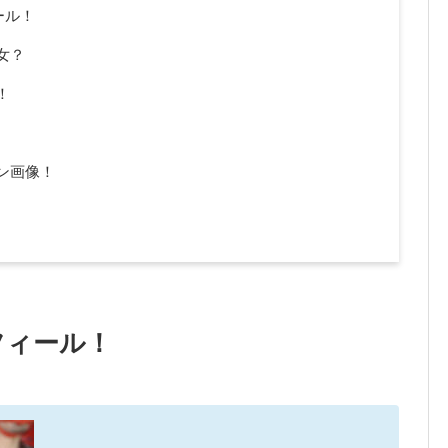
ール！
女？
！
ン画像！
フィール！