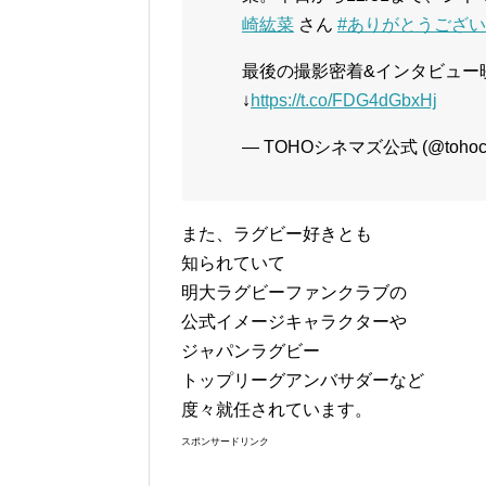
崎紘菜
さん
#ありがとうござ
最後の撮影密着&インタビュー映
↓
https://t.co/FDG4dGbxHj
— TOHOシネマズ公式 (@tohoci
また、ラグビー好きとも
知られていて
明大ラグビーファンクラブの
公式イメージキャラクターや
ジャパンラグビー
トップリーグアンバサダーなど
度々就任されています。
スポンサードリンク