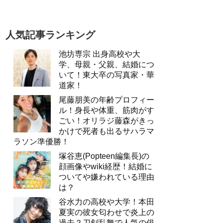
人気記事ランキング
池坊専宗 出身高校や大
学、母親・父親、結婚につ
いて！東大卒の写真家・華
道家！
尾藤朋美の年齢プロフィー
ル！身長や体重、筋肉がす
ごい！オリラジ藤森がきっ
かけで死者も出るサハラマ
ラソン準優勝！
塚谷恵(Popteen編集長)の
顔画像やwiki経歴！結婚に
ついてや嫌われている理由
は？
谷水力の高校や大学！本田
夏実の彼女匂わせで炎上の
過去？刀剣乱舞で人気の俳