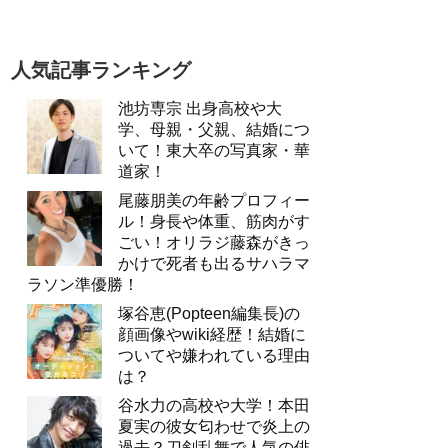
人気記事ランキング
池坊専宗 出身高校や大
学、母親・父親、結婚につ
いて！東大卒の写真家・華
道家！
尾藤朋美の年齢プロフィー
ル！身長や体重、筋肉がす
ごい！オリラジ藤森がきっ
かけで死者も出るサハラマ
ラソン準優勝！
塚谷恵(Popteen編集長)の
顔画像やwiki経歴！結婚に
ついてや嫌われている理由
は？
谷水力の高校や大学！本田
夏実の彼女匂わせで炎上の
過去？刀剣乱舞で人気の俳