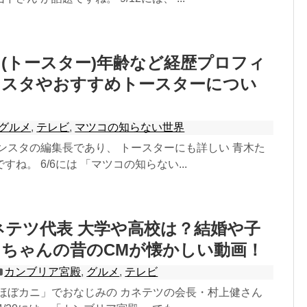
(トースター)年齢など経歴プロフィ
ンスタやおすすめトースターについ
グルメ
,
テレビ
,
マツコの知らない世界
ンスタの編集長であり、 トースターにも詳しい 青木た
ね。 6/6には 「マツコの知らない...
ネテツ代表 大学や高校は？結婚や子
ちゃんの昔のCMが懐かしい動画！
カンブリア宮殿
,
グルメ
,
テレビ
「ほぼカニ」でおなじみの カネテツの会長・村上健さん