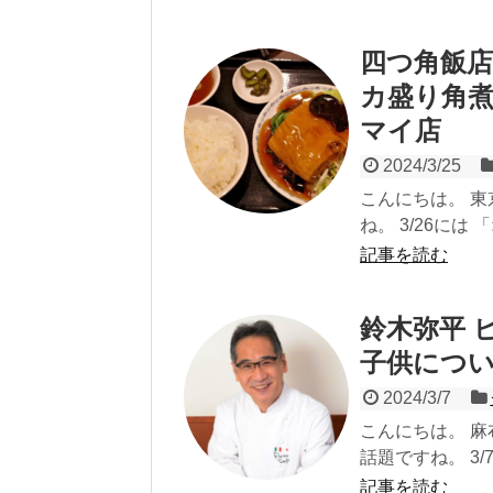
四つ角飯店
カ盛り角
マイ店
2024/3/25
こんにちは。 東
ね。 3/26には 
記事を読む
鈴木弥平 
子供につ
2024/3/7
こんにちは。 
話題ですね。 3/
記事を読む