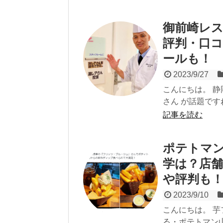
御前崎レス
評判・口
ールも！
2023/9/27
こんにちは。 
さん が話題ですね
記事を読む
ポテトマン
学は？店
や評判も
2023/9/10
こんにちは。 芋
る・ポテトマン山下