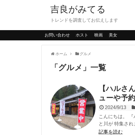
吉良がみてる
トレンドを調査してお伝えします
お問い合わせ
ホスト
映画
美女
ホーム
グルメ
「
グルメ
」
一覧
【ハルさん
ューや予
2024/9/13
こんにちは。 『
と川が 特集され
記事を読む