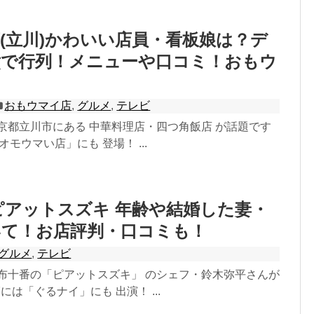
(立川)かわいい店員・看板娘は？デ
煮で行列！メニューや口コミ！おもウ
おもウマイ店
,
グルメ
,
テレビ
京都立川市にある 中華料理店・四つ角飯店 が話題です
「オモウマい店」にも 登場！ ...
ピアットスズキ 年齢や結婚した妻・
いて！お店評判・口コミも！
グルメ
,
テレビ
麻布十番の「ピアットスズキ」 のシェフ・鈴木弥平さんが
7には「ぐるナイ」にも 出演！ ...