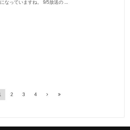
になっていますね。 9/5放送の ...
1
2
3
4