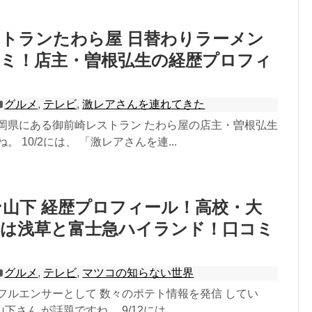
トランたわら屋 日替わりラーメン
コミ！店主・曽根弘生の経歴プロフィ
グルメ
,
テレビ
,
激レアさんを連れてきた
静岡県にある御前崎レストラン たわら屋の店主・曽根弘生
。 10/2には、 「激レアさんを連...
山下 経歴プロフィール！高校・大
舗は浅草と富士急ハイランド！口コミ
！
グルメ
,
テレビ
,
マツコの知らない世界
フルエンサーとして 数々のポテト情報を発信 してい
さん が話題ですね。 9/12には、 ...