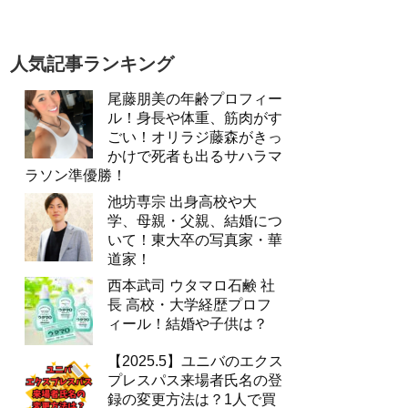
人気記事ランキング
尾藤朋美の年齢プロフィー
ル！身長や体重、筋肉がす
ごい！オリラジ藤森がきっ
かけで死者も出るサハラマ
ラソン準優勝！
池坊専宗 出身高校や大
学、母親・父親、結婚につ
いて！東大卒の写真家・華
道家！
西本武司 ウタマロ石鹸 社
長 高校・大学経歴プロフ
ィール！結婚や子供は？
【2025.5】ユニバのエクス
プレスパス来場者氏名の登
録の変更方法は？1人で買