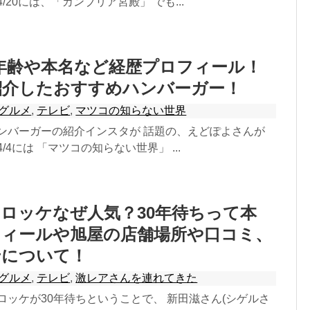
/20には、「カンブリア宮殿」 でも...
年齢や本名など経歴プロフィール！
紹介したおすすめハンバーガー！
グルメ
,
テレビ
,
マツコの知らない世界
ハンバーガーの紹介インスタが 話題の、えどぽよさんが
/4には 「マツコの知らない世界」 ...
ロッケなぜ人気？30年待ちって本
フィールや旭屋の店舗場所や口コミ、
せについて！
グルメ
,
テレビ
,
激レアさんを連れてきた
ロッケが30年待ちということで、 新田滋さん(シゲルさ