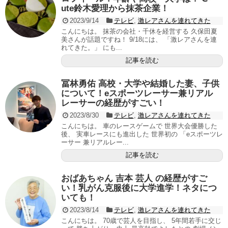
ute鈴木愛理から抹茶企業！
2023/9/14
テレビ
,
激レアさんを連れてきた
こんにちは。 抹茶の会社・千休を経営する 久保田夏
美さんが話題ですね！ 9/18には、 「激レアさんを連
れてきた。」 にも...
記事を読む
冨林勇佑 高校・大学や結婚した妻、子供
について！eスポーツレーサー兼リアル
レーサーの経歴がすごい！
2023/8/30
テレビ
,
激レアさんを連れてきた
こんにちは。 車のレースゲームで 世界大会優勝した
後、 実車レースにも進出した 世界初の 「eスポーツレ
ーサー 兼リアルレー...
記事を読む
おばあちゃん 吉本 芸人 の経歴がすご
い！乳がん克服後に大学進学！ネタにつ
いても！
2023/8/14
テレビ
,
激レアさんを連れてきた
こんにちは。 70歳で芸人を目指し、 5年間若手に交じ