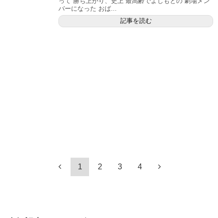
って 勝ち上がり、史上 最高齢でよしもとの 劇場メン
バーになった おば...
記事を読む
1
2
3
4