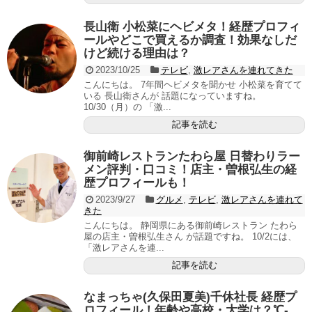
長山衛 小松菜にヘビメタ！経歴プロフィ
ールやどこで買えるか調査！効果なしだ
けど続ける理由は？
2023/10/25
テレビ
,
激レアさんを連れてきた
こんにちは。 7年間ヘビメタを聞かせ 小松菜を育てて
いる 長山衛さんが 話題になっていますね。
10/30（月）の 「激...
記事を読む
御前崎レストランたわら屋 日替わりラー
メン評判・口コミ！店主・曽根弘生の経
歴プロフィールも！
2023/9/27
グルメ
,
テレビ
,
激レアさんを連れて
きた
こんにちは。 静岡県にある御前崎レストラン たわら
屋の店主・曽根弘生さん が話題ですね。 10/2には、
「激レアさんを連...
記事を読む
なまっちゃ(久保田夏美)千休社長 経歴プ
ロフィール！年齢や高校・大学は？℃-