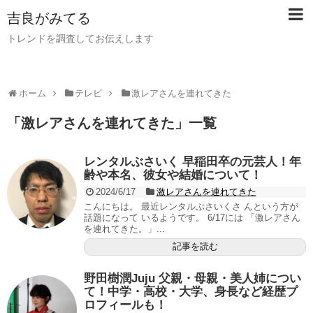
吉良がみてる
トレンドを調査してお伝えします
ホーム
テレビ
激レアさんを連れてきた
「
激レアさんを連れてきた
」
一覧
レンタルぶさいく 早稲田卒の元芸人！年
齢や本名、彼女や結婚について！
2024/6/17
激レアさんを連れてきた
こんにちは。 最近レンタルぶさいくさ んという方が
話題になって いるようです。 6/17には 「激レアさん
を連れてきた。」...
記事を読む
野田樹潤Juju 父親・母親・美人姉につい
て！中学・高校・大学、身長など経歴プ
ロフィールも！