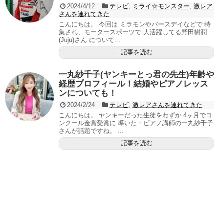
2024/4/12
テレビ
,
ミライ☆モンスター
,
激レア
さんを連れてきた
こんにちは。 今回は ミラモンやバースデイなどで 特
集され、モータースポーツで 大活躍してる野田樹潤
(Juju)さん について...
記事を読む
一丸紗千子(ヤンキーとっ君の先生)年齢や
経歴プロフィール！結婚やピアノレッス
ンについても！
2024/2/24
テレビ
,
激レアさんを連れてきた
こんにちは。 ヤンキーだった生徒をわずか 4ヶ月でコ
ンクール金賞受賞に 導いた・ピアノ講師の一丸紗千子
さんが話題ですね。 ...
記事を読む