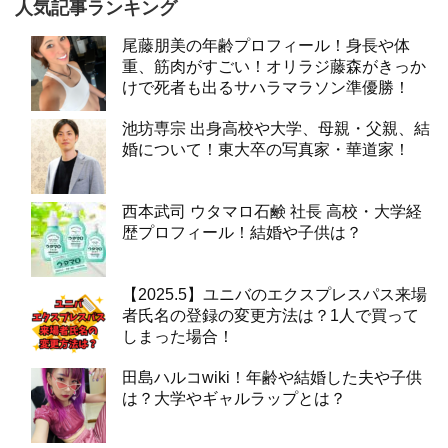
人気記事ランキング
尾藤朋美の年齢プロフィール！身長や体
重、筋肉がすごい！オリラジ藤森がきっか
けで死者も出るサハラマラソン準優勝！
池坊専宗 出身高校や大学、母親・父親、結
婚について！東大卒の写真家・華道家！
西本武司 ウタマロ石鹸 社長 高校・大学経
歴プロフィール！結婚や子供は？
【2025.5】ユニバのエクスプレスパス来場
者氏名の登録の変更方法は？1人で買って
しまった場合！
田島ハルコwiki！年齢や結婚した夫や子供
は？大学やギャルラップとは？