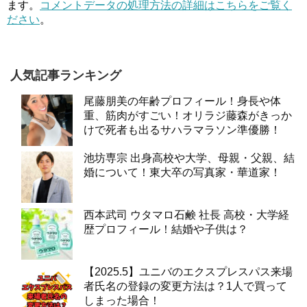
ます。
コメントデータの処理方法の詳細はこちらをご覧く
ださい
。
人気記事ランキング
尾藤朋美の年齢プロフィール！身長や体
重、筋肉がすごい！オリラジ藤森がきっか
けで死者も出るサハラマラソン準優勝！
池坊専宗 出身高校や大学、母親・父親、結
婚について！東大卒の写真家・華道家！
西本武司 ウタマロ石鹸 社長 高校・大学経
歴プロフィール！結婚や子供は？
【2025.5】ユニバのエクスプレスパス来場
者氏名の登録の変更方法は？1人で買って
しまった場合！