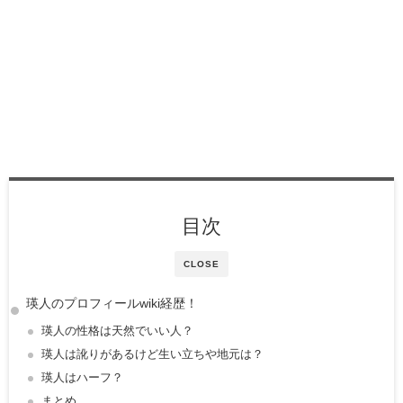
目次
CLOSE
瑛人のプロフィールwiki経歴！
瑛人の性格は天然でいい人？
瑛人は訛りがあるけど生い立ちや地元は？
瑛人はハーフ？
まとめ