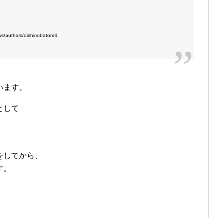
/authors/oishinobaton/4
います。
として
。
をしてから、
す。