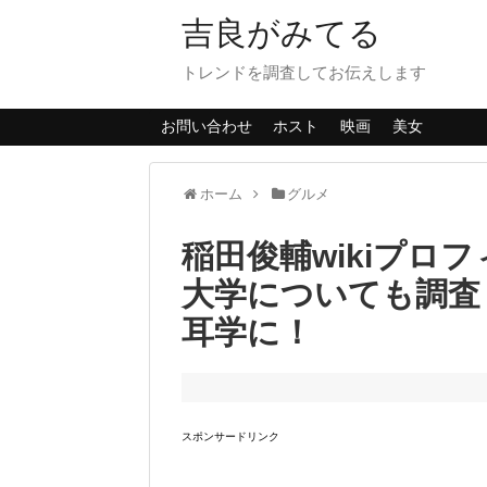
吉良がみてる
トレンドを調査してお伝えします
お問い合わせ
ホスト
映画
美女
ホーム
グルメ
稲田俊輔wikiプロ
大学についても調査
耳学に！
スポンサードリンク