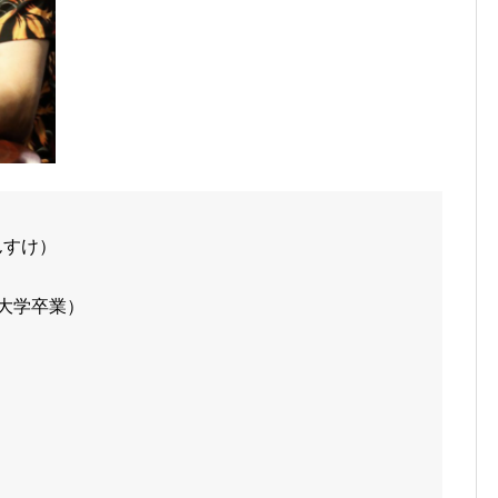
んすけ）
に大学卒業）