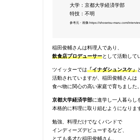
大学：京都大学経済学部
特技：不明
参考元・画像:https://shosetsu-maru.com/interviews
稲田俊輔さんは料理人であり、
飲食店プロデューサー
として活動して
ツイッターでは
「イナダシュンスケ」
活動されていますが、稲田俊輔さんは
食べ物に関心の高い家庭で育ちました
京都大学経済学部
に進学し一人暮らし
本格的に料理に取り組むようになりま
勉強、料理だけでなくバンドで
インディーズデビューするなど、
とても多才な稲田俊輔さん。