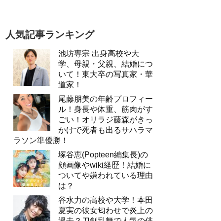
人気記事ランキング
池坊専宗 出身高校や大
学、母親・父親、結婚につ
いて！東大卒の写真家・華
道家！
尾藤朋美の年齢プロフィー
ル！身長や体重、筋肉がす
ごい！オリラジ藤森がきっ
かけで死者も出るサハラマ
ラソン準優勝！
塚谷恵(Popteen編集長)の
顔画像やwiki経歴！結婚に
ついてや嫌われている理由
は？
谷水力の高校や大学！本田
夏実の彼女匂わせで炎上の
過去？刀剣乱舞で人気の俳