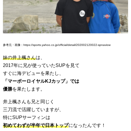
参考元・画像：https://sports.yahoo.co.jp/official/detail/202002120022-spnaviow
妹の井上楓さん
は、
2017年に兄が使っていたSUPを見て
すぐに海デビューを果たし、
「マーボーロイヤルKJカップ」では
優勝
を果たします。
井上楓さんも兄と同じく
三刀流で活躍していますが、
特にSUPサーフィンは
初めてわずが半年で日本トップ
になったんです！