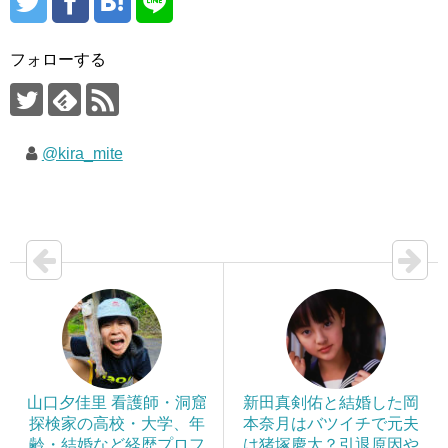
フォローする
@kira_mite
山口夕佳里 看護師・洞窟
新田真剣佑と結婚した岡
探検家の高校・大学、年
本奈月はバツイチで元夫
齢・結婚など経歴プロフ
は猪塚慶太？引退原因や