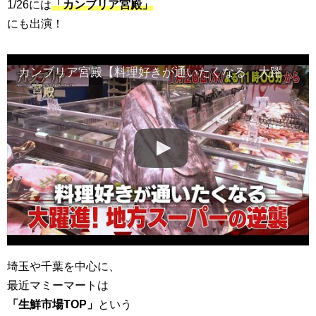
1/26には
「カンブリア宮殿」
にも出演！
カンブリア宮殿【料理好きが通いたくなる 大躍進！地方スーパーの逆襲】予告
埼玉や千葉を中心に、
最近マミーマートは
「生鮮市場TOP」
という