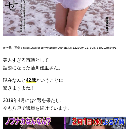
参考元・画像：https://twitter.com/maripon009/status/1227904017398763520/photo/1
美人すぎる市議として
話題になった藤川優里さん。
現在なんと
42歳
ということに
驚きますよね！
2019年4月には4選を果たし、
今も八戸で議員を続けています。