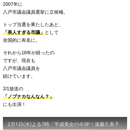
2007年に
八戸市議会議員選挙に立候補。
トップ当選を果たしたあと、
「美人すぎる市議」
として
全国的に有名に。
それから16年が経ったの
ですが、現在も
八戸市議会議員を
続けています。
2/1放送の
「ノブナカなんなん？」
にも出演！
2月1日(水)よる7時「平成美女の今SP！遠藤久美子VS茂森あゆみVS中山エミリVS美人すぎる市議・藤川優里に初密着！」