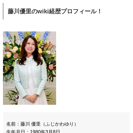
藤川優里のwiki
経歴プロフィール！
名前：藤川 優里（ふじかわゆり）
生年月日：1980年3月8日