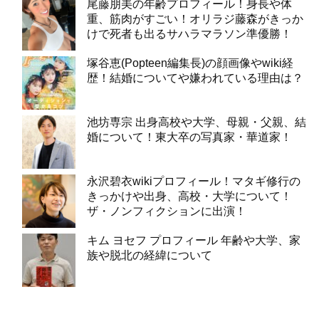
尾藤朋美の年齢プロフィール！身長や体
重、筋肉がすごい！オリラジ藤森がきっか
けで死者も出るサハラマラソン準優勝！
塚谷恵(Popteen編集長)の顔画像やwiki経
歴！結婚についてや嫌われている理由は？
池坊専宗 出身高校や大学、母親・父親、結
婚について！東大卒の写真家・華道家！
永沢碧衣wikiプロフィール！マタギ修行の
きっかけや出身、高校・大学について！
ザ・ノンフィクションに出演！
キム ヨセフ プロフィール 年齢や大学、家
族や脱北の経緯について