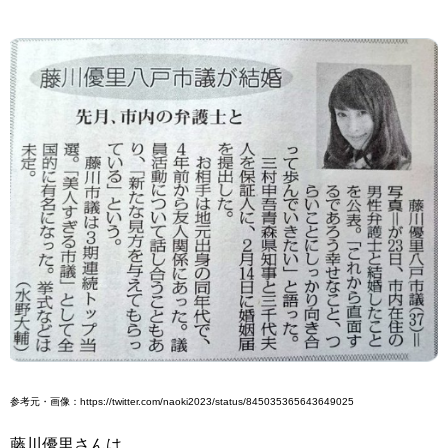
参考元・画像：https://twitter.com/naoki2023/status/845035365643649025
藤川優里さんは、