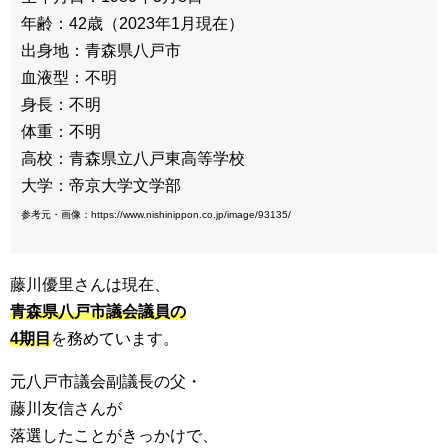
年齢：42歳（2023年1月現在）
出身地：青森県八戸市
血液型：不明
身長：不明
体重：不明
高校：青森県立八戸東高等学校
大学：帝京大学文学部
参考元・画像：https://www.nishinippon.co.jp/image/93135/
藤川優里さんは現在、
青森県八戸市議会議員の
4期目
を務めています。
元八戸市議会副議長の父・
藤川友信さんが
落選したことがきっかけで、