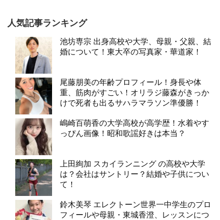
人気記事ランキング
池坊専宗 出身高校や大学、母親・父親、結
婚について！東大卒の写真家・華道家！
尾藤朋美の年齢プロフィール！身長や体
重、筋肉がすごい！オリラジ藤森がきっか
けで死者も出るサハラマラソン準優勝！
嶋崎百萌香の大学高校が高学歴！水着やす
っぴん画像！昭和歌謡好きは本当？
上田絢加 スカイランニング の高校や大学
は？会社はサントリー？結婚や子供につい
て！
鈴木美琴 エレクトーン世界一中学生のプロ
フィールや母親・東城香澄、レッスンにつ