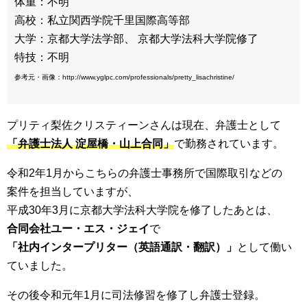
体重：不明
高校：私立関西学院千里国際高等部
大学：京都大学法学部、 京都大学法科大学院修了
特技：不明
参考元・画像：http://www.yglpc.com/professionals/pretty_lisachristine/
プリティ梨佐クリスティーンさんは現在、弁護士として
「弁護士法人 淀屋橋・山上合同」
で勤務されています。
令和2年1月からこちらの弁護士事務所で国際取引などの
案件を担当していますが、
平成30年3月に京都大学法科大学院を修了したあとは、
合同会社ユー・エス・ジェイ
で
「社内インタープリター（英語通訳・翻訳）」
として働い
ていました。
その後令和元年1月に司法修習を修了し弁護士登録。