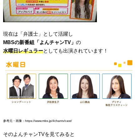
現在は「弁護士」として活躍し
MBS
の新番組「よんチャンTV」
の
水曜日レギュラー
としても出演されています！
参考元・画像：https://www.mbs.jp/4chantv/cast/
そのよんチャンTVを見てみると