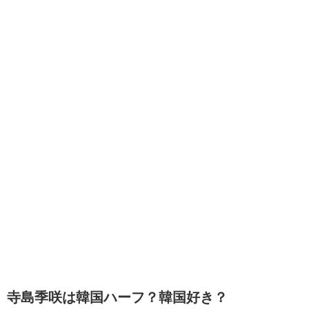
寺島季咲
は韓国ハーフ？韓国好き？