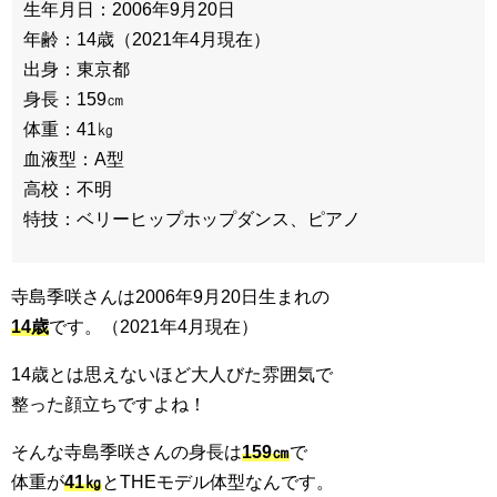
生年月日：2006年9月20日
年齢：14歳（2021年4月現在）
出身：東京都
身長：159㎝
体重：41㎏
血液型：A型
高校：不明
特技：ベリーヒップホップダンス、ピアノ
寺島季咲さんは2006年9月20日生まれの
14歳
です。（2021年4月現在）
14歳とは思えないほど大人びた雰囲気で
整った顔立ちですよね！
そんな寺島季咲さんの身長は
159㎝
で
体重が
41㎏
とTHEモデル体型なんです。