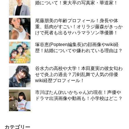
婚について！東大卒の写真家・華道家！
尾藤朋美の年齢プロフィール！身長や体
重、筋肉がすごい！オリラジ藤森がきっか
けで死者も出るサハラマラソン準優勝！
塚谷恵(Popteen編集長)の顔画像やwiki経
歴！結婚についてや嫌われている理由は？
谷水力の高校や大学！本田夏実の彼女匂わ
せで炎上の過去？刀剣乱舞で人気の俳優
wiki経歴プロフィール！
市川ぼたん(れいかちゃん)の現在！声優や
ドラマ出演画像や動画も！小学校はどこ？
カテゴリー