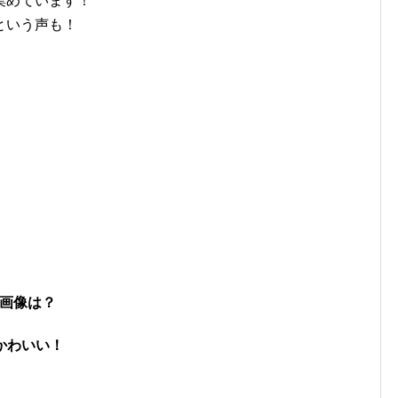
集めています！
という声も！
画像は？
かわいい！