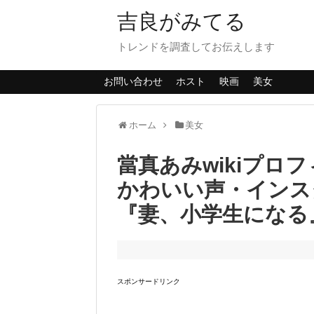
吉良がみてる
トレンドを調査してお伝えします
お問い合わせ
ホスト
映画
美女
ホーム
美女
當真あみwikiプロ
かわいい声・インス
『妻、小学生になる
スポンサードリンク