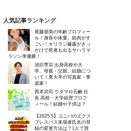
人気記事ランキング
尾藤朋美の年齢プロフィー
ル！身長や体重、筋肉がす
ごい！オリラジ藤森がきっ
かけで死者も出るサハラマ
ラソン準優勝！
池坊専宗 出身高校や大
学、母親・父親、結婚につ
いて！東大卒の写真家・華
道家！
西本武司 ウタマロ石鹸 社
長 高校・大学経歴プロフ
ィール！結婚や子供は？
【2025.5】ユニバのエクス
プレスパス来場者氏名の登
録の変更方法は？1人で買