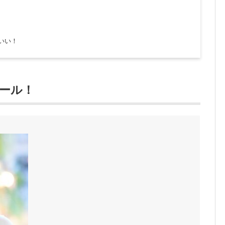
いい！
ィール！