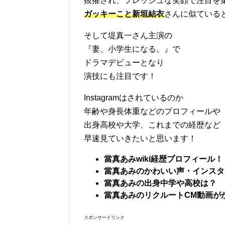
抜擢され、フレッシュな笑顔で注目を
ガッキーこと新垣結衣
さんに似ている
そして堤真一さん主演の
『妻、小学生になる。』で
ドラマデビューとなり
演技にも注目です！
Instagramはされているのか
年齢や身長体重などのプロフィールや
出身高校や大学、これまでの経歴など
早速見ていきたいと思います！
當真あみwiki経歴プロフィール！
當真あみのかわいい声・インスタ
當真あみの出身中学や高校は？
當真あみのリクルートCM動画が
スポンサードリンク