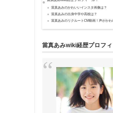
當真あみのかわいいインスタ画像は？
當真あみの出身中学や高校は？
當真あみのリクルートCM動画！声がかわ
當真あみwiki経歴プロフ