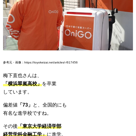
参考元・画像：https://toyokeizai.net/articles/-/617456
梅下直也さんは、
「横浜翠嵐高校」
を卒業
しています。
偏差値
「73」
と、全国的にも
有名な進学校ですね。
その後
「東京大学経済学部
経営学科金融工学」
に進学。