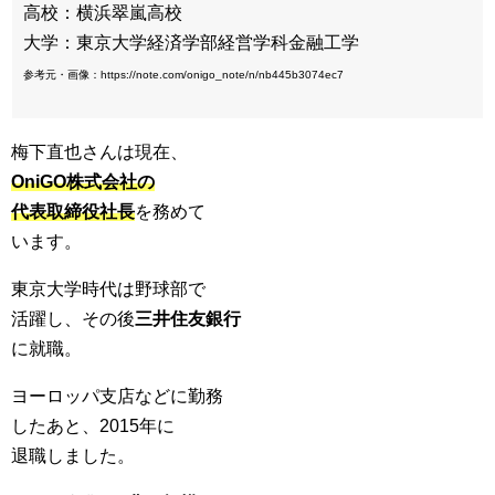
高校：横浜翠嵐高校
大学：東京大学経済学部経営学科金融工学
参考元・画像：https://note.com/onigo_note/n/nb445b3074ec7
梅下直也さんは現在、
OniGO株式会社の
代表取締役社長
を務めて
います。
東京大学時代は野球部で
活躍し、その後
三井住友銀行
に就職。
ヨーロッパ支店などに勤務
したあと、2015年に
退職しました。