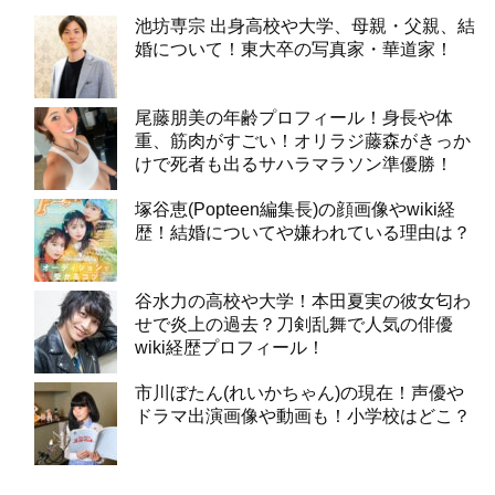
池坊専宗 出身高校や大学、母親・父親、結
婚について！東大卒の写真家・華道家！
尾藤朋美の年齢プロフィール！身長や体
重、筋肉がすごい！オリラジ藤森がきっか
けで死者も出るサハラマラソン準優勝！
塚谷恵(Popteen編集長)の顔画像やwiki経
歴！結婚についてや嫌われている理由は？
谷水力の高校や大学！本田夏実の彼女匂わ
せで炎上の過去？刀剣乱舞で人気の俳優
wiki経歴プロフィール！
市川ぼたん(れいかちゃん)の現在！声優や
ドラマ出演画像や動画も！小学校はどこ？