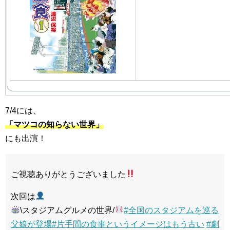
7/4には、
「マツコの知らない世界」
にも出演！
ご視聴ありがとうございました
次回は
\スタジアムグルメの世界/
#全国のスタジアムを巡る
父娘が登場
#片手間の食事というイメージはもう古い
#劇