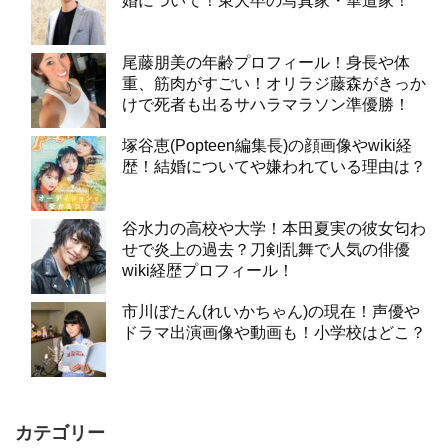
婚について！東大卒の写真家・華道家！
尾藤朋美の年齢プロフィール！身長や体
重、筋肉がすごい！オリラジ藤森がきっか
けで死者も出るサハラマラソン準優勝！
塚谷恵(Popteen編集長)の顔画像やwiki経
歴！結婚についてや嫌われている理由は？
谷水力の高校や大学！本田夏実の彼女匂わ
せで炎上の過去？刀剣乱舞で人気の俳優
wiki経歴プロフィール！
市川ぼたん(れいかちゃん)の現在！声優や
ドラマ出演画像や動画も！小学校はどこ？
カテゴリー