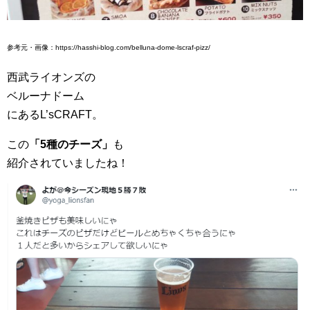
参考元・画像：https://hasshi-blog.com/belluna-dome-lscraf-pizz/
西武ライオンズの
ベルーナドーム
にあるL’sCRAFT。
この
「5種のチーズ」
も
紹介されていましたね！