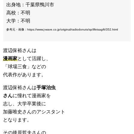
出身地：千葉県鴨川市
高校：不明
大学：不明
参考元・画像：https://www.j-wave.co.jp/original/radiodonuts/sp/lifeisagift/352.html
渡辺保裕さんは
漫画家
として活躍し、
「球場三食」などの
代表作があります。
渡辺保裕さんは
手塚治虫
さん
に憧れて漫画家を
志し、大学卒業後に
加藤唯史さんのアシスタント
となります。
その後原哲夫さんの