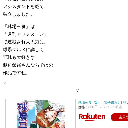
アシスタントを経て、
独立しました。
「球場三食」は
「月刊アフタヌーン」
で連載され大人気に。
球場グルメに詳しく、
野球も大好きな
渡辺保裕さんならではの
作品ですね。
￥
球場三食（1）【電子書籍】[ 渡辺
価格：660円
(2023/6/30時点)
楽天