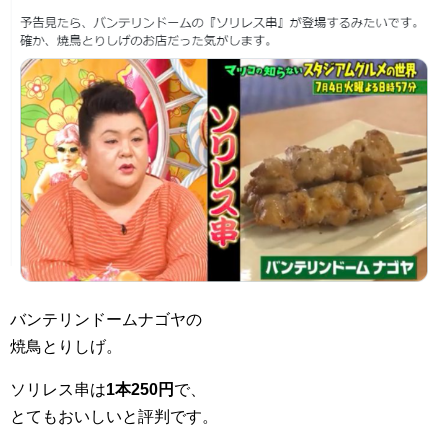
バンテリンドームナゴヤの
焼鳥とりしげ。
ソリレス串は
1本250円
で、
とてもおいしいと評判です。