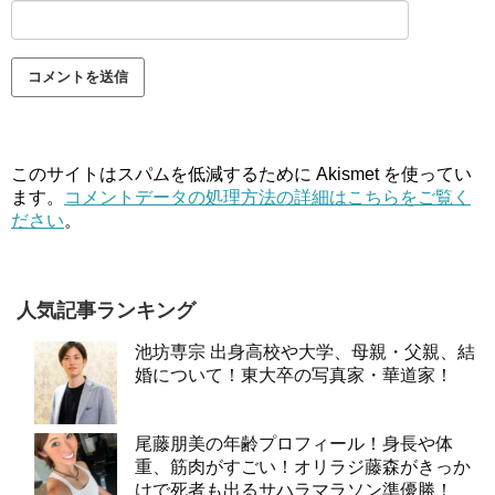
このサイトはスパムを低減するために Akismet を使ってい
ます。
コメントデータの処理方法の詳細はこちらをご覧く
ださい
。
人気記事ランキング
池坊専宗 出身高校や大学、母親・父親、結
婚について！東大卒の写真家・華道家！
尾藤朋美の年齢プロフィール！身長や体
重、筋肉がすごい！オリラジ藤森がきっか
けで死者も出るサハラマラソン準優勝！