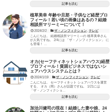
記事を読む
植草美幸 年齢や旦那・子供など経歴プロ
フィール！若い頃の画像はあるの？結婚
相談所マリーミーについて！
2024/2/2
ザ・ノンフィクション
,
テレビ
こんにちは。 結婚相談所マリーミ―の 植草美幸さん
が人気ですね。 2/4には 「ザ・ノンフィクション」 に
も登場！ ...
記事を読む
オカ(セーフティネットシェアハウス)経歴
プロフィール！貧困ビジネスではないシ
ェアハウスシステムとは？
2024/1/19
ザ・ノンフィクション
,
テレビ
こんにちは。 セーフティネット シェアハウスを運営
する、 オカ（岡）さんが話題ですね。 1/21には
「ザ・ノンフィクショ...
記事を読む
加治川健司の現在！結婚した妻や娘、24