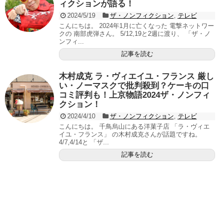
ィクションが語る！
2024/5/19
ザ・ノンフィクション
,
テレビ
こんにちは。 2024年1月に亡くなった 電撃ネットワー
クの 南部虎弾さん。 5/12,19と2週に渡り、 「ザ・ノ
ンフィ...
記事を読む
木村成克 ラ・ヴィエイユ・フランス 厳し
い・ノーマスクで批判殺到？ケーキの口
コミ評判も！上京物語2024ザ・ノンフィ
クション！
2024/4/10
ザ・ノンフィクション
,
テレビ
こんにちは。 千鳥烏山にある洋菓子店 「ラ・ヴィエ
イユ・フランス」 の木村成克さんが話題ですね。
4/7,4/14と 「ザ...
記事を読む