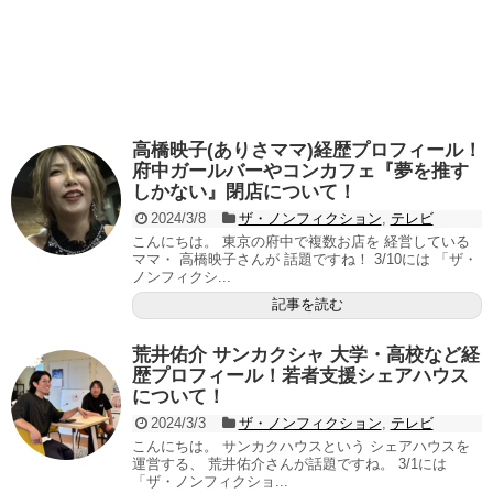
高橋映子(ありさママ)経歴プロフィール！
府中ガールバーやコンカフェ『夢を推す
しかない』閉店について！
2024/3/8
ザ・ノンフィクション
,
テレビ
こんにちは。 東京の府中で複数お店を 経営している
ママ・ 高橋映子さんが 話題ですね！ 3/10には 「ザ・
ノンフィクシ...
記事を読む
荒井佑介 サンカクシャ 大学・高校など経
歴プロフィール！若者支援シェアハウス
について！
2024/3/3
ザ・ノンフィクション
,
テレビ
こんにちは。 サンカクハウスという シェアハウスを
運営する、 荒井佑介さんが話題ですね。 3/1には
「ザ・ノンフィクショ...