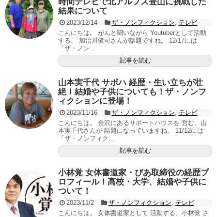
時間テレビで北アルプス登山に挑戦した
結果について
2023/12/14
ザ・ノンフィクション
,
テレビ
こんにちは。 がんと闘いながら Youtuberとして活動
する、 加治川健司さんが話題ですね。 12/17には
「ザ・ノン...
記事を読む
山本実千代 サポハ 経歴・生い立ちが壮
絶！結婚や子供についても！ザ・ノンフ
ィクションに登場！
2023/11/16
ザ・ノンフィクション
,
テレビ
こんにちは。 金沢にあるサポートハウスを 営む、山
本実千代さんが 話題になっていますね。 11/12には
「ザ・ノンフィク...
記事を読む
小林覚 女体書道家・ぴあ取締役の経歴プ
ロフィール！高校・大学、結婚や子供に
ついて！
2023/11/2
ザ・ノンフィクション
,
テレビ
こんにちは。 女体書道家として 活動する、小林覚 さ