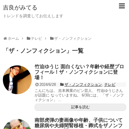
吉良がみてる
トレンドを調査してお伝えします
ホーム
テレビ
ザ・ノンフィクション
「
ザ・ノンフィクション
」
一覧
竹迫ゆうじ 面白くない？年齢や経歴プロ
フィール！ザ・ノンフィクションに登
場！
2024/6/28
ザ・ノンフィクション
,
テレビ
こんにちは。 吉本興業のピン芸人、 竹迫ゆうじさん
が話題に なっていますね。 6/30には、 「ザ・ノンフ
ィクション」 ...
記事を読む
南部虎弾の妻画像や年齢、子供について
糖尿病や夫婦間腎移植・葬式をザノンフ