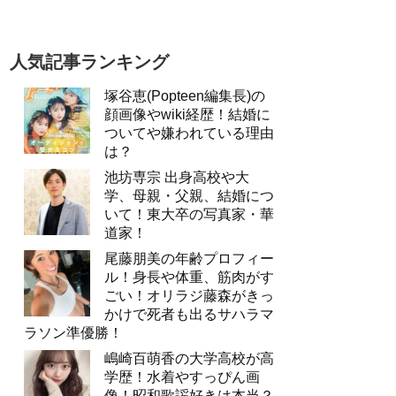
人気記事ランキング
塚谷恵(Popteen編集長)の
顔画像やwiki経歴！結婚に
ついてや嫌われている理由
は？
池坊専宗 出身高校や大
学、母親・父親、結婚につ
いて！東大卒の写真家・華
道家！
尾藤朋美の年齢プロフィー
ル！身長や体重、筋肉がす
ごい！オリラジ藤森がきっ
かけで死者も出るサハラマ
ラソン準優勝！
嶋崎百萌香の大学高校が高
学歴！水着やすっぴん画
像！昭和歌謡好きは本当？