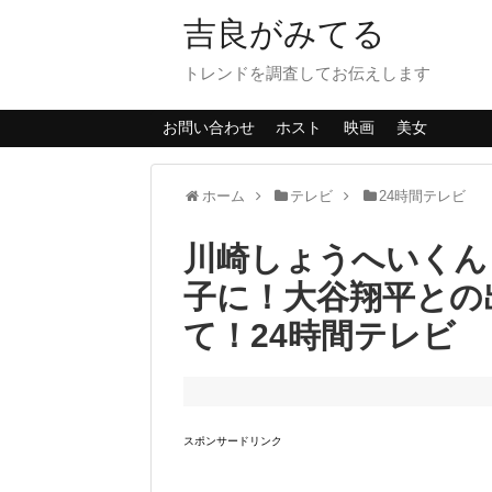
吉良がみてる
トレンドを調査してお伝えします
お問い合わせ
ホスト
映画
美女
ホーム
テレビ
24時間テレビ
川崎しょうへいくん
子に！大谷翔平との
て！24時間テレビ
スポンサードリンク