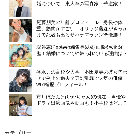
婚について！東大卒の写真家・華道家！
尾藤朋美の年齢プロフィール！身長や体
重、筋肉がすごい！オリラジ藤森がきっか
けで死者も出るサハラマラソン準優勝！
塚谷恵(Popteen編集長)の顔画像やwiki経
歴！結婚についてや嫌われている理由は？
谷水力の高校や大学！本田夏実の彼女匂わ
せで炎上の過去？刀剣乱舞で人気の俳優
wiki経歴プロフィール！
市川ぼたん(れいかちゃん)の現在！声優や
ドラマ出演画像や動画も！小学校はどこ？
カテゴリー